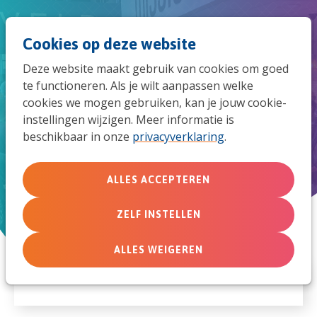
Spri
Men
Zoek
Cookies op deze website
naar
Deze website maakt gebruik van cookies om goed
de
te functioneren. Als je wilt aanpassen welke
Over deze auteur
cookies we mogen gebruiken, kan je jouw cookie-
mob
instellingen wijzigen. Meer informatie is
beschikbaar in onze
privacyverklaring
.
navi
ALLES ACCEPTEREN
ZELF INSTELLEN
ALLES WEIGEREN