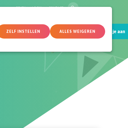
ZOEK
GEVEN
LOGIN
CONTACT
Sluit je aan
tueel
Deelnemersomgeving
ZELF INSTELLEN
ALLES WEIGEREN