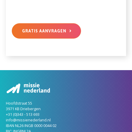
GRATIS AANVRAGEN
Hoofdstraat 55
3971 KB Driebergen
+31 (0)343 - 513 693
info@missienederland.nl
IBAN NL26 INGB 0000 0044 02
BIC: INGBNL2A