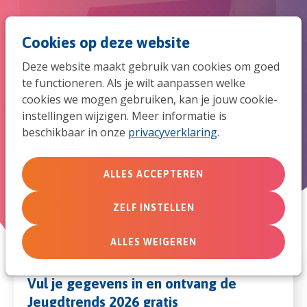
Spri
Men
Zoek
Cookies op deze website
naar
Deze website maakt gebruik van cookies om goed
de
te functioneren. Als je wilt aanpassen welke
Jeugdtrends 2026 aanvragen
cookies we mogen gebruiken, kan je jouw cookie-
mob
instellingen wijzigen. Meer informatie is
beschikbaar in onze
privacyverklaring
.
navi
ALLES ACCEPTEREN
ZELF INSTELLEN
ALLES WEIGEREN
Vul je gegevens in en ontvang de
Jeugdtrends 2026 gratis