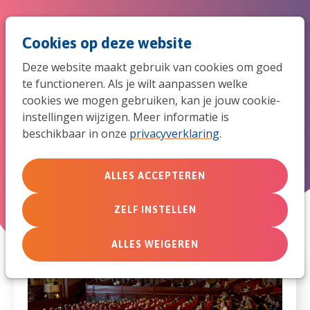
Spri
Men
Zoek
Cookies op deze website
naar
Deze website maakt gebruik van cookies om goed
de
te functioneren. Als je wilt aanpassen welke
Symposium 'Doof de Geest niet
cookies we mogen gebruiken, kan je jouw cookie-
mob
uit!'
instellingen wijzigen. Meer informatie is
beschikbaar in onze
privacyverklaring
.
navi
vrijdag 21 juni 2019 van 10:30 uur tot 16:30 uur
ALLES ACCEPTEREN
ZELF INSTELLEN
ALLES WEIGEREN