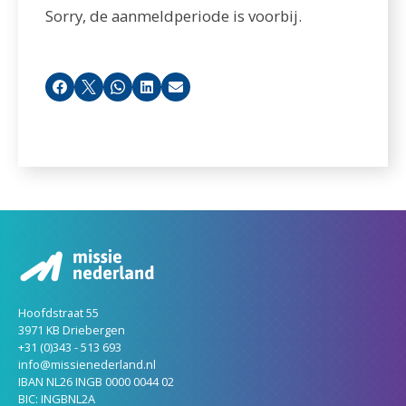
Sorry, de aanmeldperiode is voorbij.
Facebook
X
Whatsapp
LinkedIn
E-mail
Hoofdstraat 55
3971 KB Driebergen
+31 (0)343 - 513 693
info@missienederland.nl
IBAN NL26 INGB 0000 0044 02
BIC: INGBNL2A