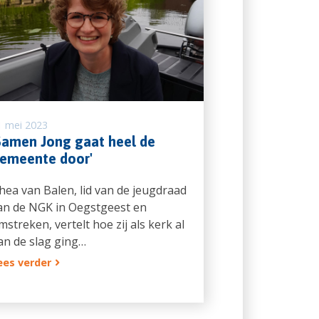
1 mei 2023
Samen Jong gaat heel de
emeente door'
hea van Balen, lid van de jeugdraad
an de NGK in Oegstgeest en
mstreken, vertelt hoe zij als kerk al
an de slag ging…
ees verder