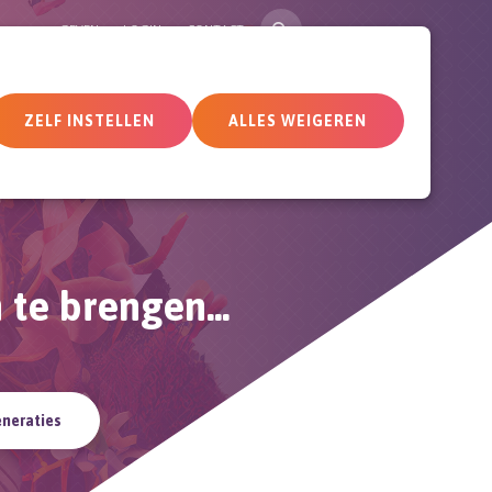
ZOEK
GEVEN
LOGIN
CONTACT
tueel
Deelnemersomgeving
ZELF INSTELLEN
ALLES WEIGEREN
te brengen...
eneraties