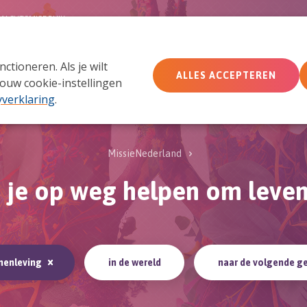
MACHTSMISBRUIK
tioneren. Als je wilt
Wie wij zijn
Wat we doen
Doe mee
Ac
ALLES ACCEPTEREN
ouw cookie-instellingen
yverklaring
.
MissieNederland
e je op weg helpen om leven 
amenleving
in de wereld
naar de volgende g