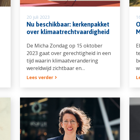
20 juli 2023
16
Nu beschikbaar: kerkenpakket
O
over klimaatrechtvaardigheid
M
De Micha Zondag op 15 oktober
E
2023 gaat over gerechtigheid in een
t
tijd waarin klimaatverandering
b
wereldwijd zichtbaar en…
w
Lees verder
L