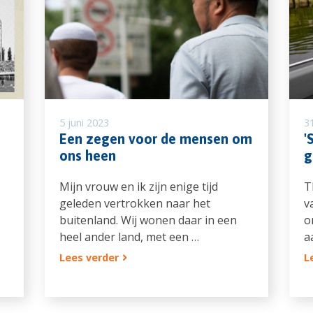
5 juni 2023
3
Een zegen voor de mensen om
'
ons heen
g
Mijn vrouw en ik zijn enige tijd
T
geleden vertrokken naar het
v
buitenland. Wij wonen daar in een
o
heel ander land, met een …
a
Lees verder
L