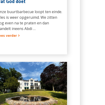
at God doet
nze buurtbarbecue loopt ten einde.
lles is weer opgeruimd. We zitten
og even na te praten en dan
andelt ineens Abdi …
ees verder