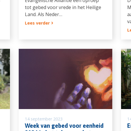
n
Evangelische Alliantie een oproep
D
tot gebed voor vrede in het Heilige
M
Land. Als Neder…
a
v
Lees verder
L
14 september 2023
1
Week van gebed voor eenheid
E