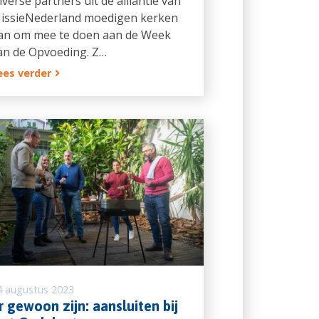
iverse partners uit de alliantie van
issieNederland moedigen kerken
an om mee te doen aan de Week
an de Opvoeding. Z…
ees verder
4 augustus 2023
r gewoon zijn: aansluiten bij