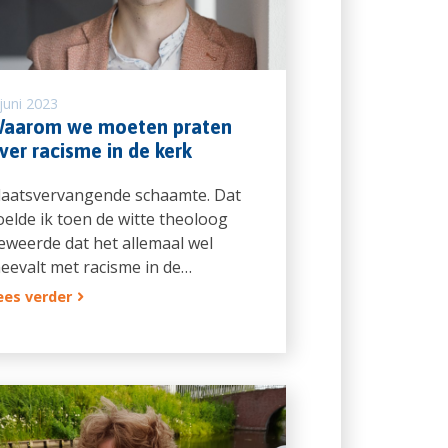
juni 2023
aarom we moeten praten
ver racisme in de kerk
laatsvervangende schaamte. Dat
oelde ik toen de witte theoloog
eweerde dat het allemaal wel
eevalt met racisme in de…
ees verder