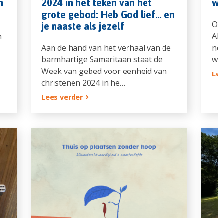
n
2024 in het teken van het
w
grote gebod: Heb God lief… en
O
je naaste als jezelf
n
A
Aan de hand van het verhaal van de
n
barmhartige Samaritaan staat de
w
Week van gebed voor eenheid van
L
christenen 2024 in he…
Lees verder