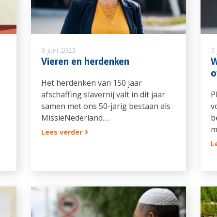
9 juni 2023
7 
Vieren en herdenken
W
o
Het herdenken van 150 jaar
afschaffing slavernij valt in dit jaar
P
samen met ons 50-jarig bestaan als
v
MissieNederland.…
b
m
Lees verder
L