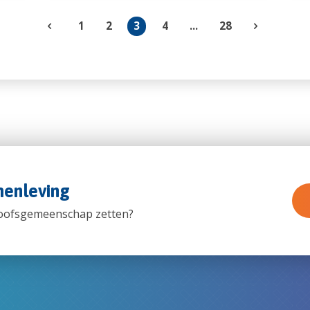
1
2
3
4
...
28
menleving
loofsgemeenschap zetten?