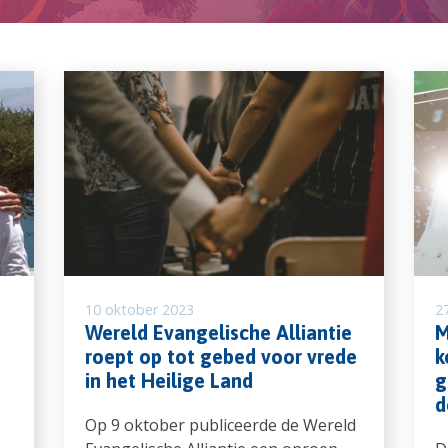
10 oktober 2023
2
Wereld Evangelische Alliantie
M
roept op tot gebed voor vrede
k
in het Heilige Land
g
d
Op 9 oktober publiceerde de Wereld