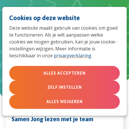
Spri
Men
Zoek
Cookies op deze website
naar
Deze website maakt gebruik van cookies om goed
de
te functioneren. Als je wilt aanpassen welke
Geef Samen Jong aan je hele
cookies we mogen gebruiken, kan je jouw cookie-
mob
team
instellingen wijzigen. Meer informatie is
beschikbaar in onze
privacyverklaring
.
navi
ALLES ACCEPTEREN
ZELF INSTELLEN
ALLES WEIGEREN
Samen Jong lezen met je team