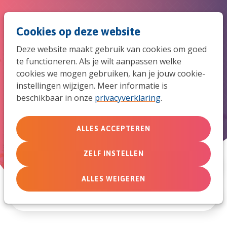
Spri
Men
Zoek
Cookies op deze website
naar
Deze website maakt gebruik van cookies om goed
de
te functioneren. Als je wilt aanpassen welke
Artikelen die je op weg helpen
cookies we mogen gebruiken, kan je jouw cookie-
mob
om leven te brengen...
instellingen wijzigen. Meer informatie is
beschikbaar in onze
privacyverklaring
.
navi
ALLES ACCEPTEREN
in de samenleving
ZELF INSTELLEN
in de wereld
ALLES WEIGEREN
naar de volgende generaties