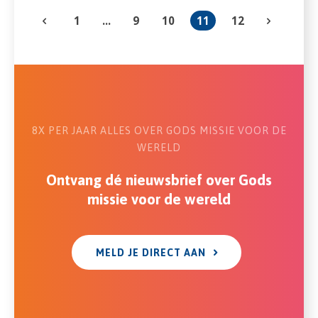
1
...
9
10
11
12
8X PER JAAR ALLES OVER GODS MISSIE VOOR DE
WERELD
Ontvang dé nieuwsbrief over Gods
missie voor de wereld
MELD JE DIRECT AAN