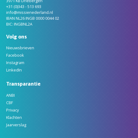
3971 KB Driebergen
+31 (0)343 - 513 693
info@missienederland.nl
IBAN NL26 INGB 0000 0044 02
BIC: INGBNL2A
Volg ons
Nieuwsbrieven
Facebook
Instagram
LinkedIn
Transparantie
ANBI
CBF
Privacy
Klachten
Jaarverslag