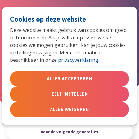
Spri
Men
Zoek
Cookies op deze website
naar
Deze website maakt gebruik van cookies om goed
de
te functioneren. Als je wilt aanpassen welke
Artikelen die je op weg helpen
cookies we mogen gebruiken, kan je jouw cookie-
mob
om mee te doen met Gods
instellingen wijzigen. Meer informatie is
beschikbaar in onze
privacyverklaring
.
missie...
navi
ALLES ACCEPTEREN
in de samenleving
ZELF INSTELLEN
ALLES WEIGEREN
in de wereld
naar de volgende generaties