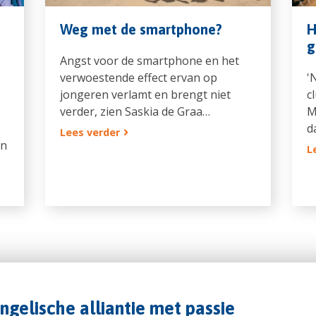
Weg met de smartphone?
H
g
Angst voor de smartphone en het
verwoestende effect ervan op
'
jongeren verlamt en brengt niet
c
verder, zien Saskia de Graa…
M
d
Lees verder
en
L
angelische alliantie met passie