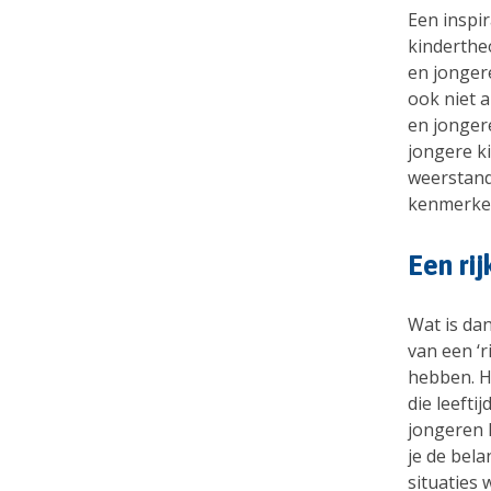
Een inspi
kindertheo
en jonge
ook niet 
en jonger
jongere ki
weerstand
kenmerken
Een ri
Wat is dan
van een ‘r
hebben. He
die leefti
jongeren 
je de bela
situaties 