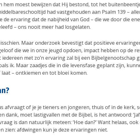
 hem moest bewijzen dat Hij bestond, tot het buitenbeentje
 middelbareschooltijd had vastgehouden aan Psalm 139 – all
 de ervaring dat de nabijheid van God – die we door die ene
leefd – ons nooit meer had losgelaten.
isschien. Maar onderzoek bevestigt dat positieve ervaringe
 geloof die we in onze jeugd opdoen, impact hebben op de re
t iedereen met zo’n ervaring zal bij een Bijbelgenootschap 
als ik. Maar zaadjes die in die levensfase geplant zijn, ku
 laat – ontkiemen en tot bloei komen.
an?
dus afvraagt of je je tieners en jongeren, thuis of in de kerk,
en dank, moet lastigvallen met de Bijbel, is het antwoord: ‘Ja!
raag is dan natuurlijk meteen: ‘Hoe dan?’ Want helaas, ook 
n zien: afdwingen kun je deze ervaringen niet.