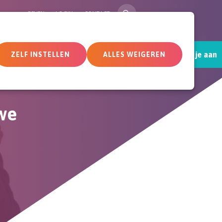
ZOEK
GEVEN
LOGIN
CONTACT
Sluit je aan
tueel
Deelnemersomgeving
ZELF INSTELLEN
ALLES WEIGEREN
we