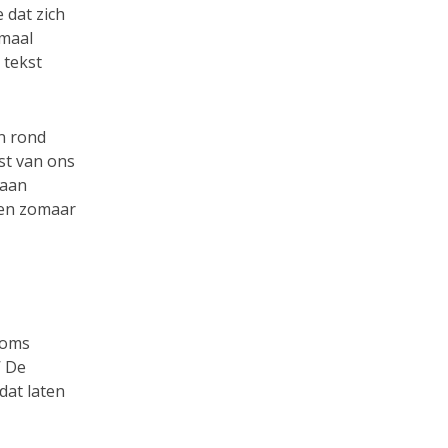
 dat zich
emaal
 tekst
n rond
st van ons
gaan
nnen zomaar
 soms
’ De
dat laten