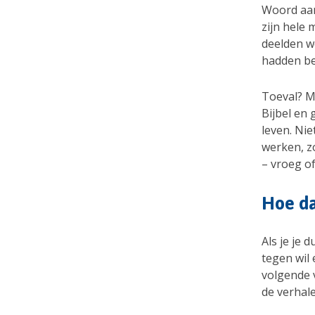
Woord aan
zijn hele
deelden we
hadden be
Toeval? M
Bijbel en
leven. Nie
werken, zo
– vroeg of
Hoe d
Als je je 
tegen wil 
volgende v
de verhale