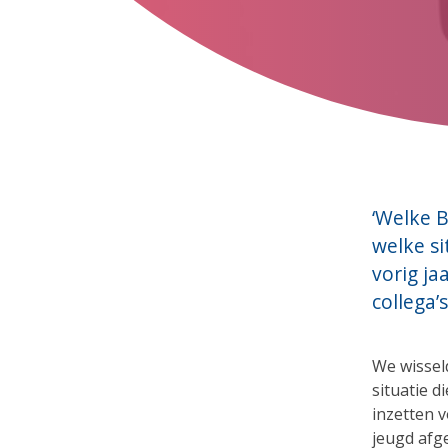
‘Welke B
welke si
vorig ja
collega’
We wissel
situatie d
inzetten v
jeugd afge