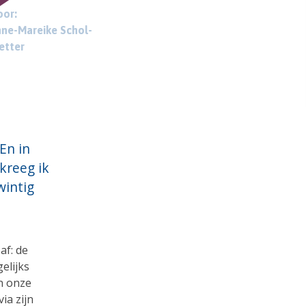
or:
ne-Mareike Schol-
etter
En in
 kreeg ik
wintig
af: de
elijks
in onze
ia zijn