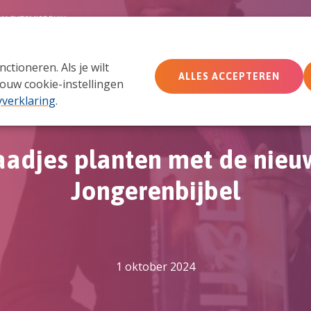
MACHTSMISBRUIK
tioneren. Als je wilt
Wie wij zijn
Wat we doen
Doe mee
Ac
ALLES ACCEPTEREN
ouw cookie-instellingen
yverklaring
.
aadjes planten met de nieu
Jongerenbijbel
1 oktober 2024