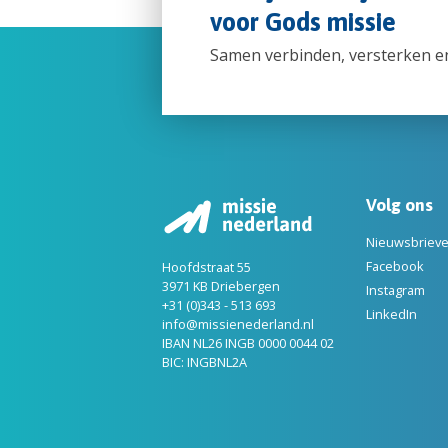
voor Gods missie
Samen verbinden, versterken e
Volg ons
Nieuwsbriev
Facebook
Hoofdstraat 55
3971 KB Driebergen
Instagram
+31 (0)343 - 513 693
LinkedIn
info@missienederland.nl
IBAN NL26 INGB 0000 0044 02
BIC: INGBNL2A