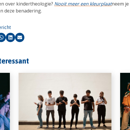
n over kindertheologie?
Nooit meer een kleurplaat
neem je
in deze benadering.
ericht
k
Whatsapp
LinkedIn
E-mail
nteressant