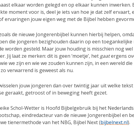
 naast elkaar worden gelegd en op elkaar kunnen inwerken. E
kte moment voor is, deel je iets van hoe je dat zelf ervaart,
 of ervaringen jouw eigen weg met de Bijbel hebben gevorm
zoals de nieuwe Jongerenbijbel kunnen hierbij helpen, omd
en die jongeren bezighouden daarin op een toegankelijke
de worden gesteld. Maar jouw houding is misschien nog wel
er. Jij laat ze merken: dit is geen ‘moetje’, het
gaat
ergens ove
wie we zijn en wie we zouden kunnen zijn, in een wereld die
 zo verwarrend is geweest als nu.
isselen jouw jongeren dan over twintig jaar uit welke tekst 
se geraakt, getroost of in beweging heeft gezet.
ike Schol-Wetter is Hoofd Bijbelgebruik bij het Nederland
ootschap, eindredacteur van de nieuwe Jongerenbijbel en b
euwe tienermethode van het NBG, Bijbel Next (
bijbelnext.nl
).