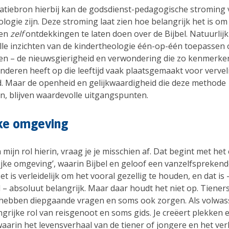
ratiebron hierbij kan de godsdienst-pedagogische stroming 
logie zijn. Deze stroming laat zien hoe belangrijk het is o
ren
zelf
ontdekkingen te laten doen over de Bijbel. Natuurlijk
alle inzichten van de kindertheologie één-op-één toepassen 
en – de nieuwsgierigheid en verwondering die zo kenmerken
nderen heeft op die leeftijd vaak plaatsgemaakt voor vervel
. Maar de openheid en gelijkwaardigheid die deze methode
, blijven waardevolle uitgangspunten.
jke omgeving
 mijn rol hierin, vraag je je misschien af. Dat begint met het
ijke omgeving’, waarin Bijbel en geloof een vanzelfsprekend
t is verleidelijk om het vooral gezellig te houden, en dat is
jd – absoluut belangrijk. Maar daar houdt het niet op. Tiener
hebben diepgaande vragen en soms ook zorgen. Als volwa
ngrijke rol van reisgenoot en soms gids. Je creëert plekken 
waarin het levensverhaal van de tiener of jongere en het ve