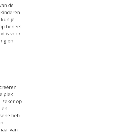
van de
m kinderen
 kun je
op tieners
d is voor
ing en
 creëren
e plek
 – zeker op
s en
ssene heb
en
rhaal van