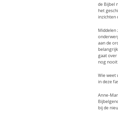
de Bijbel
het geschi
inzichten
Middelen 
onderwerp
aan de or
belangrijk
gaat over 
nog nooit
Wie weet w
in deze fa
Anne-Mare
Bijbelgen
bij de ni