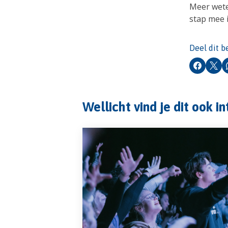
Meer wete
stap mee 
Deel dit b
Faceboo
X
Wellicht vind je dit ook i