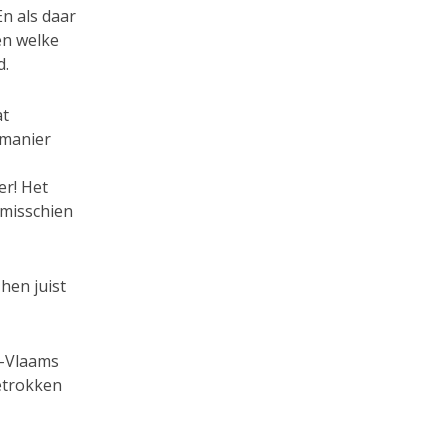
n als daar
 en welke
d.
at
 manier
r! Het
 misschien
hen juist
s-Vlaams
etrokken