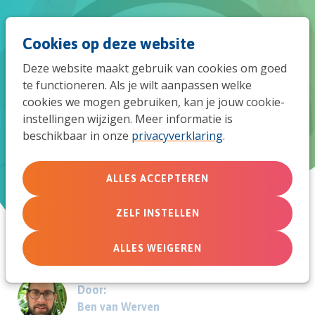
Spri
Men
Zoek
Cookies op deze website
naar
Deze website maakt gebruik van cookies om goed
de
te functioneren. Als je wilt aanpassen welke
Een hand vol hoop
cookies we mogen gebruiken, kan je jouw cookie-
mob
instellingen wijzigen. Meer informatie is
Ben van Werven schreef een handzaam boekje
beschikbaar in onze
privacyverklaring
.
ter kennismaking met het christelijk geloof
navi
ALLES ACCEPTEREN
10 oktober 2022
ZELF INSTELLEN
ALLES WEIGEREN
Door:
Ben van Werven