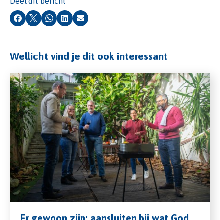
Deel dit bericht
Facebook
X
Whatsapp
LinkedIn
E-mail
Wellicht vind je dit ook interessant
Er gewoon zijn: aansluiten bij wat God