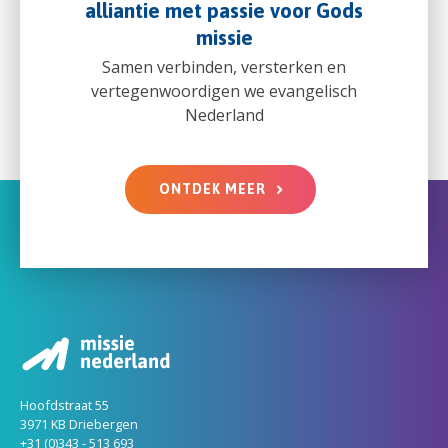
alliantie met passie voor Gods
missie
Samen verbinden, versterken en
vertegenwoordigen we evangelisch
Nederland
ONTDEK MEER
Hoofdstraat 55
3971 KB Driebergen
+31 (0)343 - 513 693