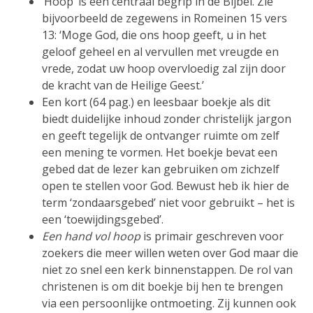
‘Hoop’ is een centraal begrip in de Bijbel. Zie
bijvoorbeeld de zegewens in Romeinen 15 vers
13: ‘Moge God, die ons hoop geeft, u in het
geloof geheel en al vervullen met vreugde en
vrede, zodat uw hoop overvloedig zal zijn door
de kracht van de Heilige Geest.’
Een kort (64 pag.) en leesbaar boekje als dit
biedt duidelijke inhoud zonder christelijk jargon
en geeft tegelijk de ontvanger ruimte om zelf
een mening te vormen. Het boekje bevat een
gebed dat de lezer kan gebruiken om zichzelf
open te stellen voor God. Bewust heb ik hier de
term ‘zondaarsgebed’ niet voor gebruikt – het is
een ‘toewijdingsgebed’.
Een hand vol hoop
is primair geschreven voor
zoekers die meer willen weten over God maar die
niet zo snel een kerk binnenstappen. De rol van
christenen is om dit boekje bij hen te brengen
via een persoonlijke ontmoeting. Zij kunnen ook