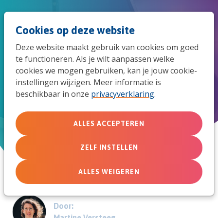
Spri
Men
Zoek
Cookies op deze website
naar
Deze website maakt gebruik van cookies om goed
de
te functioneren. Als je wilt aanpassen welke
Take-away #3: Leren leven
cookies we mogen gebruiken, kan je jouw cookie-
mob
instellingen wijzigen. Meer informatie is
vanuit het niet weten
beschikbaar in onze
privacyverklaring
.
navi
Take-away uit coronatijd
ALLES ACCEPTEREN
8 november 2021
ZELF INSTELLEN
ALLES WEIGEREN
Door:
Martine Versteeg