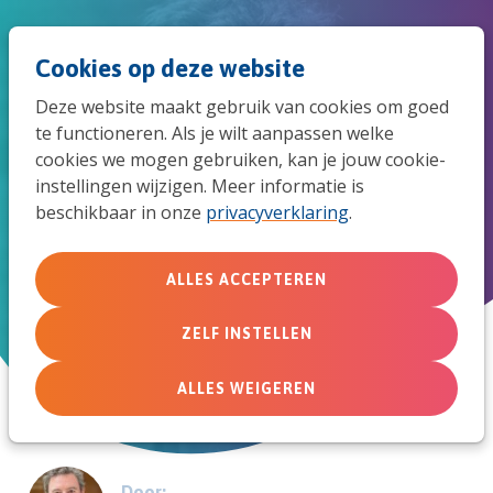
Spri
Men
Zoek
Cookies op deze website
naar
Deze website maakt gebruik van cookies om goed
de
te functioneren. Als je wilt aanpassen welke
Gods aanwezigheid in online
cookies we mogen gebruiken, kan je jouw cookie-
mob
instellingen wijzigen. Meer informatie is
jeugdwerk
beschikbaar in onze
privacyverklaring
.
navi
Naar een theologie van aanwezigheid in online
jeugdwerk
ALLES ACCEPTEREN
ZELF INSTELLEN
14 mei 2021
ALLES WEIGEREN
Door: