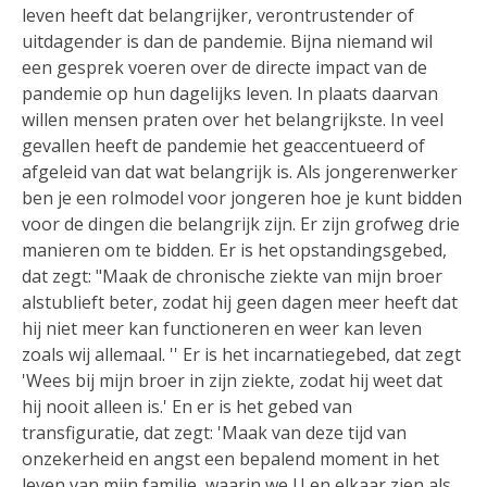
leven heeft dat belangrijker, verontrustender of
uitdagender is dan de pandemie. Bijna niemand wil
een gesprek voeren over de directe impact van de
pandemie op hun dagelijks leven. In plaats daarvan
willen mensen praten over het belangrijkste. In veel
gevallen heeft de pandemie het geaccentueerd of
afgeleid van dat wat belangrijk is. Als jongerenwerker
ben je een rolmodel voor jongeren hoe je kunt bidden
voor de dingen die belangrijk zijn. Er zijn grofweg drie
manieren om te bidden. Er is het opstandingsgebed,
dat zegt: "Maak de chronische ziekte van mijn broer
alstublieft beter, zodat hij geen dagen meer heeft dat
hij niet meer kan functioneren en weer kan leven
zoals wij allemaal. '' Er is het incarnatiegebed, dat zegt
'Wees bij mijn broer in zijn ziekte, zodat hij weet dat
hij nooit alleen is.' En er is het gebed van
transfiguratie, dat zegt: 'Maak van deze tijd van
onzekerheid en angst een bepalend moment in het
leven van mijn familie, waarin we U en elkaar zien als