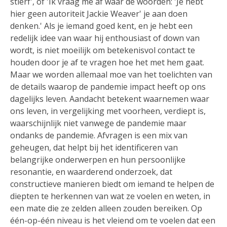
stierf', of 'Ik vraag me af waar de woorden: 'Je hebt
hier geen autoriteit Jackie Weaver' je aan doen
denken.' Als je iemand goed kent, en je hebt een
redelijk idee van waar hij enthousiast of down van
wordt, is niet moeilijk om betekenisvol contact te
houden door je af te vragen hoe het met hem gaat.
Maar we worden allemaal moe van het toelichten van
de details waarop de pandemie impact heeft op ons
dagelijks leven. Aandacht betekent waarnemen waar
ons leven, in vergelijking met voorheen, verdiept is,
waarschijnlijk niet vanwege de pandemie maar
ondanks de pandemie. Afvragen is een mix van
geheugen, dat helpt bij het identificeren van
belangrijke onderwerpen en hun persoonlijke
resonantie, en waarderend onderzoek, dat
constructieve manieren biedt om iemand te helpen de
diepten te herkennen van wat ze voelen en weten, in
een mate die ze zelden alleen zouden bereiken. Op
één-op-één niveau is het vleiend om te voelen dat een