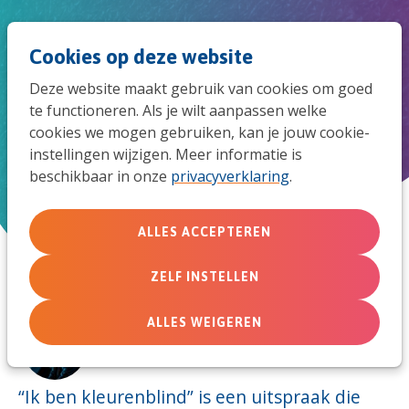
Spri
Men
Zoek
Cookies op deze website
naar
Deze website maakt gebruik van cookies om goed
de
te functioneren. Als je wilt aanpassen welke
God is niet kleurenblind
cookies we mogen gebruiken, kan je jouw cookie-
mob
instellingen wijzigen. Meer informatie is
beschikbaar in onze
privacyverklaring
.
navi
5 februari 2021
ALLES ACCEPTEREN
ZELF INSTELLEN
ALLES WEIGEREN
Door:
Gilbert Thera
“Ik ben kleurenblind” is een uitspraak die