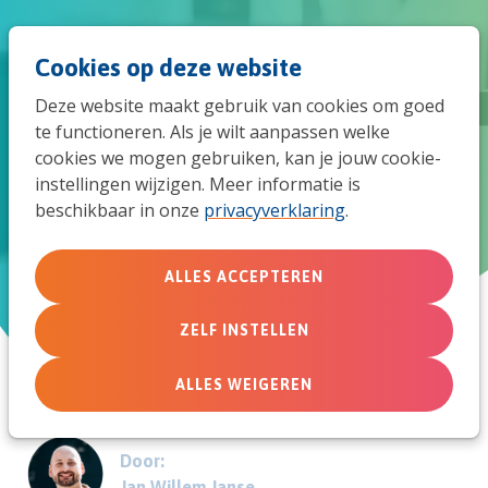
Spri
Men
Zoek
Cookies op deze website
naar
Deze website maakt gebruik van cookies om goed
de
te functioneren. Als je wilt aanpassen welke
Mensen uitnodigen bij de
cookies we mogen gebruiken, kan je jouw cookie-
mob
instellingen wijzigen. Meer informatie is
online dienst
beschikbaar in onze
privacyverklaring
.
navi
Kerkproeverij in coronatijd
ALLES ACCEPTEREN
20 mei 2020
ZELF INSTELLEN
ALLES WEIGEREN
Door:
Jan Willem Janse