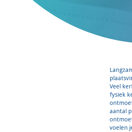
Langzam
plaatsvi
Veel ker
fysiek k
ontmoet
aantal p
ontmoet
voelen j