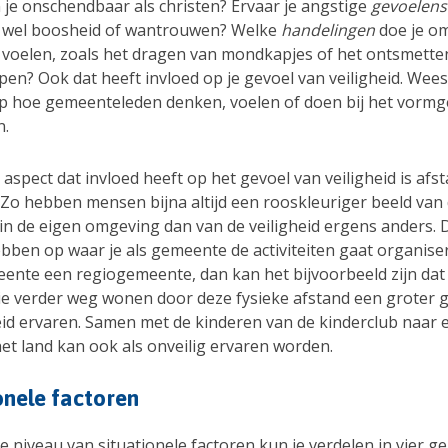
 je onschendbaar als christen? Ervaar je angstige
gevoelen
 wel boosheid of wantrouwen? Welke
handelingen
doe je om
te voelen, zoals het dragen van mondkapjes of het ontsmette
en? Ook dat heeft invloed op je gevoel van veiligheid. Wee
 op hoe gemeenteleden denken, voelen of doen bij het vorm
n.
aspect dat invloed heeft op het gevoel van veiligheid is afs
. Zo hebben mensen bijna altijd een rooskleuriger beeld van
 in de eigen omgeving dan van de veiligheid ergens anders. D
bben op waar je als gemeente de activiteiten gaat organiser
ente een regiogemeente, dan kan het bijvoorbeeld zijn dat
e verder weg wonen door deze fysieke afstand een groter 
eid ervaren. Samen met de kinderen van de kinderclub naar e
het land kan ook als onveilig ervaren worden.
onele factoren
 niveau van situationele factoren kun je verdelen in vier g