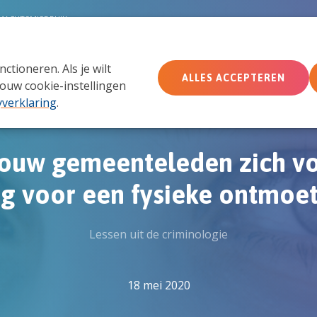
MACHTSMISBRUIK
tioneren. Als je wilt
Wie wij zijn
Wat we doen
Doe mee
Ac
ALLES ACCEPTEREN
ouw cookie-instellingen
yverklaring
.
jouw gemeenteleden zich v
ig voor een fysieke ontmoe
Lessen uit de criminologie
18 mei 2020