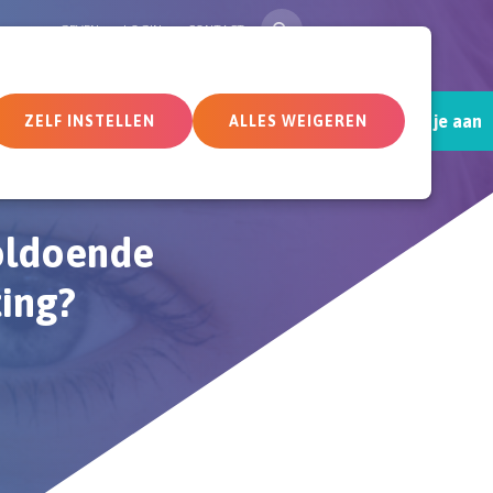
ZOEK
GEVEN
LOGIN
CONTACT
Sluit je aan
tueel
Deelnemersomgeving
ZELF INSTELLEN
ALLES WEIGEREN
oldoende
ting?