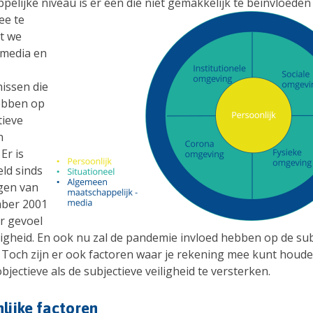
elijke niveau is er een die niet gemakkelijk te
beïnvloeden 
ee te
t we
 media en
issen die
ebben op
tieve
n
 Er is
eld sinds
gen van
mber 2001
r gevoel
ligheid. En ook nu zal de pandemie invloed hebben op de sub
d. Toch zijn er ook factoren waar je rekening mee kunt houd
bjectieve als de subjectieve veiligheid te versterken.
lijke factoren