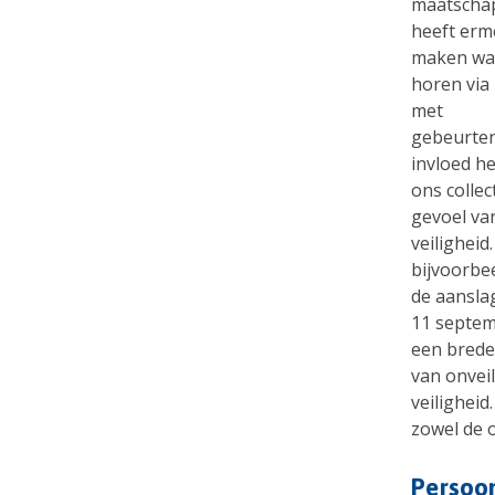
maatschapp
heeft erm
maken wa
horen via
met
gebeurten
invloed h
ons collec
gevoel va
veiligheid.
bijvoorbe
de aansla
11 septe
een brede
van onvei
veilighei
zowel de o
Persoon