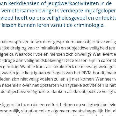
an kerkdiensten of jeugdwerkactiviteiten in de
lvemetersamenleving? Ik verdiepte mij afgelope
nvloed heeft op ons veiligheidsgevoel en ontdekt
 lessen kunnen leren vanuit de criminologie.
inaliteitspreventie wordt er gesproken over objectieve veilig
ijke dreiging van criminaliteit) en subjectieve veiligheid (de
ligheid). Waardoor voelen mensen zich onveilig? Wat levert 
bijdrage aan veiligheidsbeleving? Deze lessen zijn in corona
rg nuttig. Want je kunt als lokale kerk de meest geweldige a
 waarin je je keurig aan de regels van het RIVM houdt, maar
den zich niet veilig voelen zullen zij niet komen. Wanneer
 nadenken over het opstarten van fysieke activiteiten is he
de objectieve veiligheid te denken als de subjectieve veiligh
e liggen factoren die een effect hebben op veiligheidsbelevi
persoonlijk, situationeel en algemeen maatschappelijk. Het