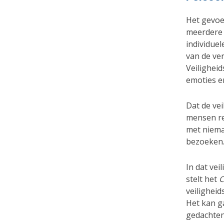
Het gevoel
meerdere 
individuel
van de ver
Veilighei
emoties e
Dat de vei
mensen re
met niema
bezoeken
In dat ve
stelt het
C
veilighei
Het kan g
gedachten 