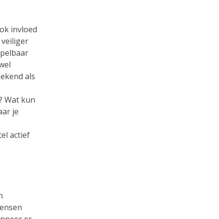
ok invloed
veiliger
spelbaar
 wel
bekend als
g? Wat kun
ar je
l actief
n
mensen
anneer er