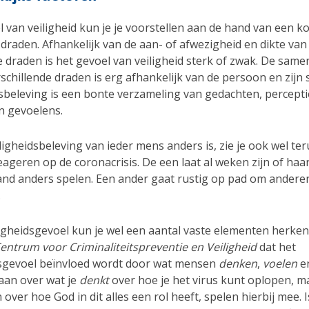
 van veiligheid kun je je voorstellen aan de hand van een k
draden. Afhankelijk van de aan- of afwezigheid en dikte van
e draden is het gevoel van veiligheid sterk of zwak. De same
schillende draden is erg afhankelijk van de persoon en zijn s
dsbeleving is een bonte verzameling van gedachten, percepti
n gevoelens.
ligheidsbeleving van ieder mens anders is, zie je ook wel te
ageren op de coronacrisis. De een laat al weken zijn of haa
nd anders spelen. Een ander gaat rustig op pad om andere
.
iligheidsgevoel kun je wel een aantal vaste elementen herke
entrum voor Criminaliteitspreventie en Veiligheid
dat het
dsgevoel beïnvloed wordt door wat mensen
denken
,
voelen
e
aan over wat je
denkt
over hoe je het virus kunt oplopen, m
over hoe God in dit alles een rol heeft, spelen hierbij mee. 