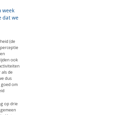
n week
e dat we
heid (de
 perceptie
een
tijden ook
ctiviteiten
 als de
 we dus
t goed om
eid
ng op drie
 algemeen