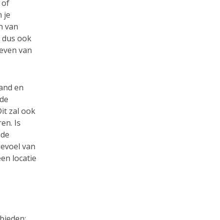
s
of
 je
n van
s dus ook
geven van
tand en
 de
it zal ook
en. Is
 de
gevoel van
en locatie
ebieden: