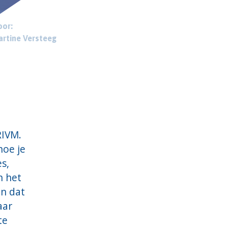
or:
rtine Versteeg
RIVM.
hoe je
es,
n het
en dat
aar
te