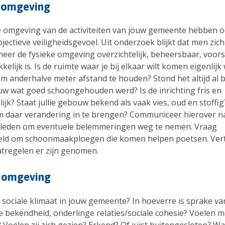
e omgeving
e omgeving van de activiteiten van jouw gemeente hebben o
jectieve veiligheidsgevoel. Uit onderzoek blijkt dat men zich 
neer de fysieke omgeving overzichtelijk, beheersbaar, voor
kelijk is. Is de ruimte waar je bij elkaar wilt komen eigenlijk
om anderhalve meter afstand te houden? Stond het altijd al 
w wat goed schoongehouden werd? Is de inrichting fris en
ijk? Staat jullie gebouw bekend als vaak vies, oud en stoffi
m daar verandering in te brengen? Communiceer hierover na
leden om eventuele belemmeringen weg te nemen. Vraag
eld om schoonmaakploegen die komen helpen poetsen. Verte
tregelen er zijn genomen.
e omgeving
 sociale klimaat in jouw gemeente? In hoeverre is sprake va
e bekendheid, onderlinge relaties/sociale cohesie? Voelen 
? Voelen zij zich gezien? Erkend? Of juist buitengesloten? W