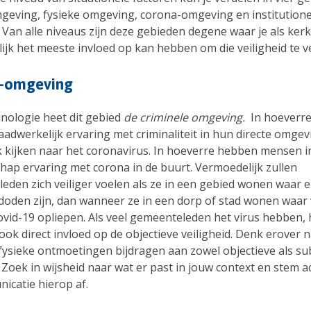
mgeving, fysieke omgeving, corona-omgeving en institutione
Van alle niveaus zijn deze gebieden degene waar je als kerk
ijk het meeste invloed op kan hebben om die veiligheid te v
-omgeving
inologie heet dit gebied
de criminele omgeving.
In hoeverr
adwerkelijk ervaring met criminaliteit in hun directe omgev
k kijken naar het coronavirus. In hoeverre hebben mensen i
ap ervaring met corona in de buurt. Vermoedelijk zullen
eden zich veiliger voelen als ze in een gebied wonen waar e
 doden zijn, dan wanneer ze in een dorp of stad wonen waar 
vid-19 opliepen. Als veel gemeenteleden het virus hebben, h
ook direct invloed op de objectieve veiligheid. Denk erover n
fysieke ontmoetingen bijdragen aan zowel objectieve als su
. Zoek in wijsheid naar wat er past in jouw context en stem ac
icatie hierop af.