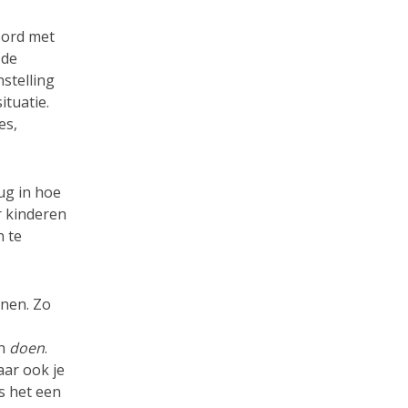
oord met
 de
nstelling
ituatie.
es,
rug in hoe
r kinderen
n te
nnen. Zo
n
doen
.
aar ook je
Is het een