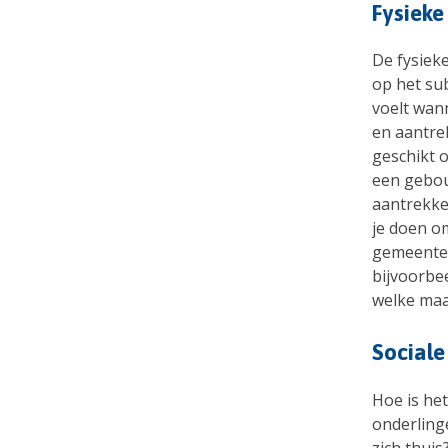
Fysiek
De fysiek
op het sub
voelt wan
en aantrek
geschikt 
een gebou
aantrekkel
je doen o
gemeente
bijvoorbe
welke maa
Social
Hoe is het
onderling
zich thuis