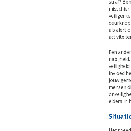
straf? Ben
misschien
veiliger 
deurknopp
als alert
activiteite
Een ander 
nabijheid
veiligheid
invloed he
jouw geme
mensen di
onveiligh
elders in 
Situati
Het tweede