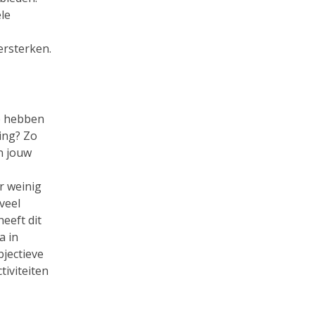
le
ersterken.
e hebben
ing? Zo
n jouw
r weinig
veel
eeft dit
a in
bjectieve
tiviteiten