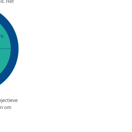
is. Het
jectieve
en om