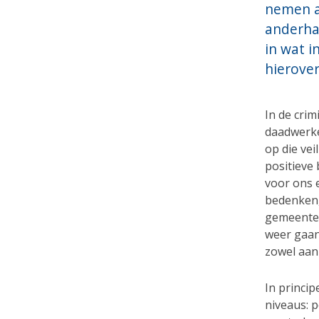
nemen a
anderha
in wat i
hierover
In de crim
daadwerkel
op die vei
positieve 
voor ons e
bedenken,
gemeentele
weer gaan
zowel aan 
In princip
niveaus: 