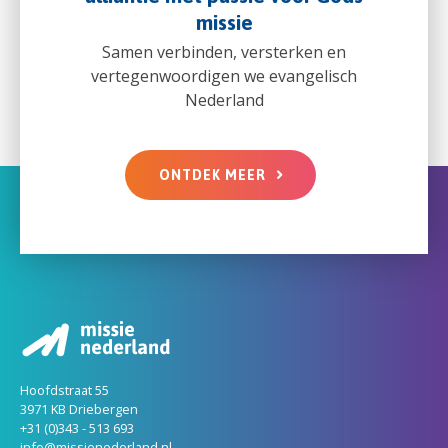
missie
Samen verbinden, versterken en
vertegenwoordigen we evangelisch
Nederland
ONTDEK MEER
Hoofdstraat 55
3971 KB Driebergen
+31 (0)343 - 513 693
info@missienederland.nl