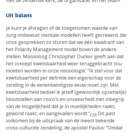
met de zendende kerk, de organisatie, en het team?
Uit balans
Je kunt je afvragen of de toegenomen waarde van
zorg onbewust mentale modellen heeft gecreëerd, die
onze gesprekken zo sturen dat we één kwadrant van
het Polarity Management model boven de andere
stellen. Missioloog Christopher Ducker geeft aan dat
het concept kwetsbaarheid weer teruggebracht zou
moeten worden in onze missiologie: “Ik stel voor dat
kwetsbaarheid per definitie een eigenschap voor de
zending in de eenentwintigste eeuw moet zijn. Met
kwetsbaarheid bedoel ik jezelf (gewoonlijk opzettelijk)
blootstellen aan risico’s en onzekerheid met inbegrip
van de mogelijkheid dat je in moeilijkheden raakt,
gewond raakt, en aangevallen wordt.”
Dit past
[10]
volkomen bij de uitspraak van de meest bekende
cross-culturele zendeling, de apostel Paulus: “Omdat