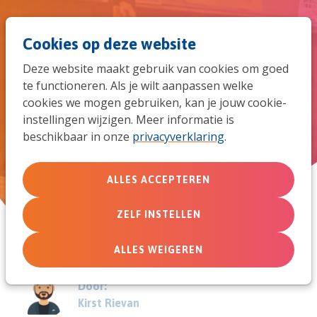
Spri
Men
Zoek
Cookies op deze website
naar
Deze website maakt gebruik van cookies om goed
de
te functioneren. Als je wilt aanpassen welke
De coronacrisis en de risico’s in
cookies we mogen gebruiken, kan je jouw cookie-
mob
instellingen wijzigen. Meer informatie is
zending
beschikbaar in onze
privacyverklaring
.
navi
ALLES ACCEPTEREN
14 mei 2020
ZELF INSTELLEN
ALLES WEIGEREN
Door:
Kirst Rievan