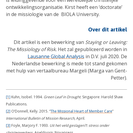
is leidinggevende voor een wereldwijde christelijke
ontwikkelingsorganisatie. Kirst heeft een ‘doctorate’
in de missiologie van de BIOLA University.
Over dit artikel
Dit artikel is een bewerking van
Staying or Leaving:
The Missiology of Risk.
Het zal gepubliceerd worden in
Lausanne Global Analysis
in D.V. juli 2020. De
Nederlandse bewerking is mede tot stand gekomen
met hulp van vertaalbureau Margeli (Marga van Gent-
Petter).
[1]
Kuhn, Isobel. 1994.
Green Leaf in Drought.
Singapore: Harold Shaw
Publications.
[2]
O’Donnell, Kelly. 2015. “
The Missional Heart of Member Care
”
International Bulletin of Mission Research,
April.
[3]
Foyle, Marjory F. 1993.
Uit het veld geslagen?!: stress onder
christenwerkers.
Apeldoorn: Novapress.