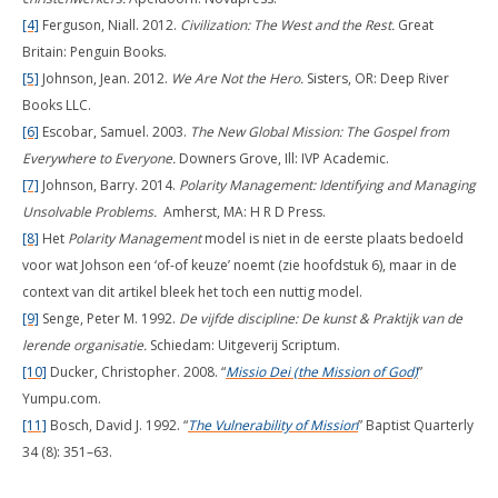
[4]
Ferguson, Niall. 2012.
Civilization: The West and the Rest.
Great
Britain: Penguin Books.
[5]
Johnson, Jean. 2012.
We Are Not the Hero.
Sisters, OR: Deep River
Books LLC.
[6]
Escobar, Samuel. 2003.
The New Global Mission: The Gospel from
Everywhere to Everyone.
Downers Grove, Ill: IVP Academic.
[7]
Johnson, Barry. 2014.
Polarity Management: Identifying and Managing
Unsolvable Problems.
Amherst, MA: H R D Press.
[8]
Het
Polarity Management
model is niet in de eerste plaats bedoeld
voor wat Johson een ‘of-of keuze’ noemt (zie hoofdstuk 6), maar in de
context van dit artikel bleek het toch een nuttig model.
[9]
Senge, Peter M. 1992.
De vijfde discipline: De kunst & Praktijk van de
lerende organisatie.
Schiedam: Uitgeverij Scriptum.
[10]
Ducker, Christopher. 2008. “
Missio Dei (the Mission of God)
”
Yumpu.com.
[11]
Bosch, David J. 1992. “
The Vulnerability of Mission
” Baptist Quarterly
34 (8): 351–63.