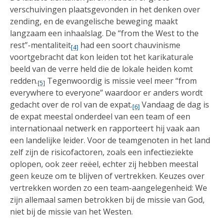
verschuivingen plaatsgevonden in het denken over
zending, en de evangelische beweging maakt
langzaam een inhaalslag. De “from the West to the
rest”-mentaliteit
had een soort chauvinisme
[4]
voortgebracht dat kon leiden tot het karikaturale
beeld van de verre held die de lokale heiden komt
redden.
Tegenwoordig is missie veel meer “from
[5]
everywhere to everyone” waardoor er anders wordt
gedacht over de rol van de expat.
Vandaag de dag is
[6]
de expat meestal onderdeel van een team of een
internationaal netwerk en rapporteert hij vaak aan
een landelijke leider. Voor de teamgenoten in het land
zelf zijn de risicofactoren, zoals een infectieziekte
oplopen, ook zeer reëel, echter zij hebben meestal
geen keuze om te blijven of vertrekken. Keuzes over
vertrekken worden zo een team-aangelegenheid: We
zijn allemaal samen betrokken bij de missie van God,
niet bij de missie van het Westen.