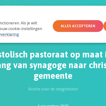
MACHTSMISBRUIK
tioneren. Als je wilt
Wie wij zijn
Wat we doen
Doe mee
Ac
ALLES ACCEPTEREN
ouw cookie-instellingen
yverklaring
.
tolisch pastoraat op maat 
ng van synagoge naar chris
gemeente
Notitie over de zwijgteksten
1 november 2018