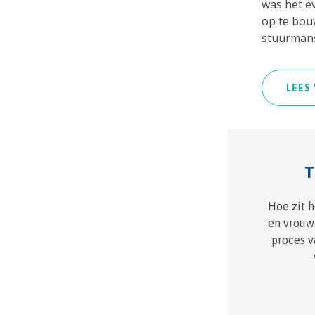
was het e
op te bouw
stuurmans
LEES
T
Hoe zit h
en vrouw
proces v