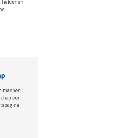
n heidenen
he
ap
sen mannen
schap een
htspagina
.