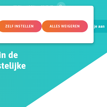
ZOEK
GEVEN
LOGIN
CONTACT
Sluit je aan
tueel
Deelnemersomgeving
ZELF INSTELLEN
ALLES WEIGEREN
in de
telijke