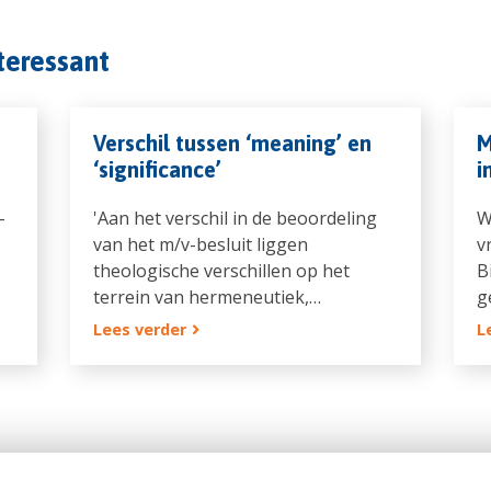
nteressant
Verschil tussen ‘meaning’ en
M
‘significance’
i
-
'Aan het verschil in de beoordeling
W
van het m/v-besluit liggen
v
theologische verschillen op het
B
terrein van hermeneutiek,…
g
Lees verder
L