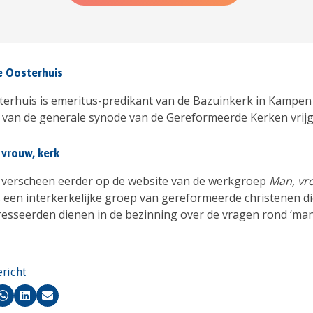
e Oosterhuis
terhuis is emeritus-predikant van de Bazuinkerk in Kampen
r van de generale synode van de Gereformeerde Kerken vrij
 vrouw, kerk
el verscheen eerder op de website van de werkgroep
Man, vr
 is een interkerkelijke groep van gereformeerde christenen d
resseerden dienen in de bezinning over de vragen rond ‘man
ericht
k
Whatsapp
LinkedIn
E-mail