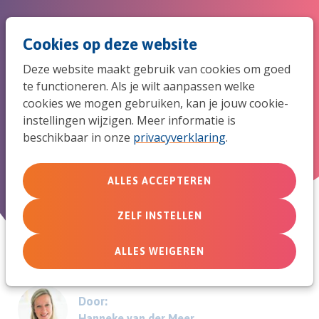
Spri
Men
Zoek
Cookies op deze website
naar
Deze website maakt gebruik van cookies om goed
de
te functioneren. Als je wilt aanpassen welke
Waarheid, fouten en
cookies we mogen gebruiken, kan je jouw cookie-
mob
instellingen wijzigen. Meer informatie is
genadevolle mentoren
beschikbaar in onze
privacyverklaring
.
navi
Millennials en de kerk
ALLES ACCEPTEREN
1 juli 2018
ZELF INSTELLEN
ALLES WEIGEREN
Door:
Hanneke van der Meer