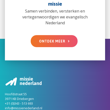
missie
Samen verbinden, versterken en
vertegenwoordigen we evangelisch
Nederland
ONTDEK MEER
Hoofdstraat 55
3971 KB Driebergen
+31 (0)343 - 513 693
info@missienederland.nl