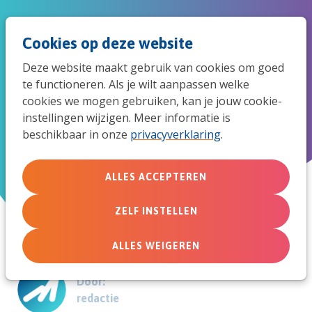
Spri
Men
Zoek
Cookies op deze website
naar
Deze website maakt gebruik van cookies om goed
de
te functioneren. Als je wilt aanpassen welke
5 tips om je tekort aan
cookies we mogen gebruiken, kan je jouw cookie-
mob
instellingen wijzigen. Meer informatie is
jeugdleiders aan te vullen
beschikbaar in onze
privacyverklaring
.
navi
ALLES ACCEPTEREN
4 juli 2015
ZELF INSTELLEN
ALLES WEIGEREN
Door:
redactie