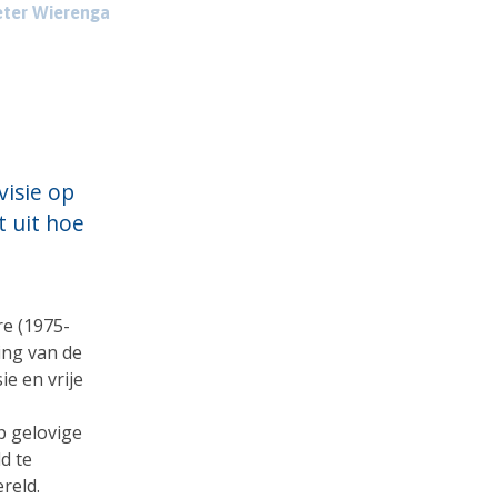
eter Wierenga
visie op
 uit hoe
re (1975-
ing van de
ie en vrije
p gelovige
d te
reld.