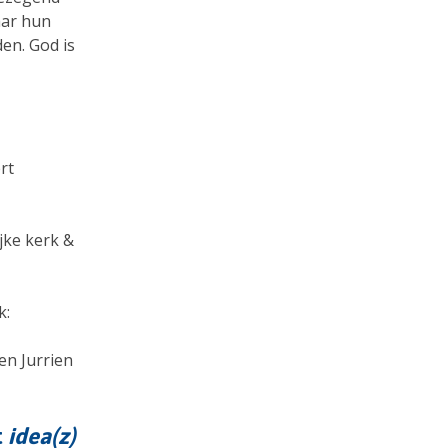
aar hun
den. God is
rt
ijke kerk &
k:
en Jurrien
t
idea(z)