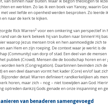
ef, van binnen naar buiten. Maar ik begon theologen te leze
chten en werkten. Zo las ik een boek van Yancey, waarin God
met veel liefde en openheid werden besproken. Zo leerde i
n en naar de kerk te kijken.
2
 zorgde Rick Warren
voor een omkering van perspectief in 
rand van de kerk bekeek hij van buiten naar binnen! Hij bas
ier waarop Jezus mensen trok en hen aanmoedigde zich te
en aan Hem en zijn roeping. De context waar je werkt is de
ap (Community) van dorp of stad. Een deel van de mensen
: het publiek (Crowd). Mensen die de boodschap horen en er
 worden kerk (Congregation). Daarbinnen bevinden zich de
) en een deel daarvan vormt het kader (Core) en/of laat zic
 Bijzonder detail: Warren definieert randkerkelijken als men
 kerk horen, maar zich – nog – niet toewijden aan God. Hieri
ng optreden dankzij Gods genade en onze inspanning en ge
anieren van benaderen samengevoegd