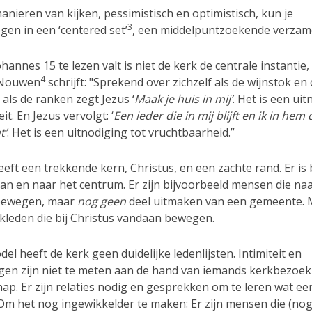
nieren van kijken, pessimistisch en optimistisch, kun je
3
en in een ‘centered set’
, een middelpuntzoekende verzame
ohannes 15 te lezen valt is niet de kerk de centrale instantie
4
 Nouwen
schrijft: "Sprekend over zichzelf als de wijnstok en 
 als de ranken zegt Jezus ‘
Maak je huis in mij’
. Het is een ui
eit. En Jezus vervolgt: ‘
Een ieder die in mij blijft en ik in hem
t’
. Het is een uitnodiging tot vruchtbaarheid.”
eeft een trekkende kern, Christus, en een zachte rand. Er i
an en naar het centrum. Er zijn bijvoorbeeld mensen die na
bewegen, maar
nog geen
deel uitmaken van een gemeente. 
rkleden die bij Christus vandaan bewegen.
del heeft de kerk geen duidelijke ledenlijsten. Intimiteit en
gen zijn niet te meten aan de hand van iemands kerkbezoek
hap. Er zijn relaties nodig en gesprekken om te leren wat e
 Om het nog ingewikkelder te maken: Er zijn mensen die (nog