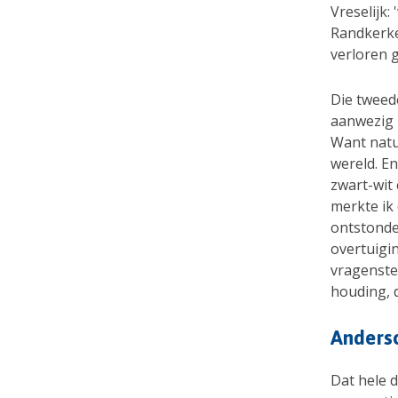
Vreselijk:
Randkerke
verloren 
Die tweede
aanwezig i
Want natuu
wereld. En
zwart-wit 
merkte ik 
ontstonden
overtuigin
vragenste
houding, 
Anders
Dat hele 