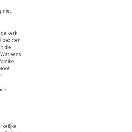
 niet
 de kerk
 bezitten.
n die
. Wat eens
familie
eloof
e
nde
rkelijke