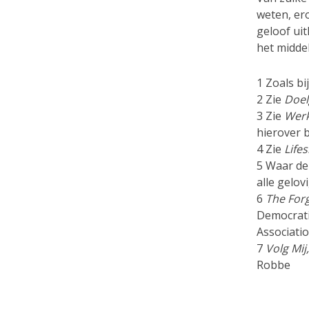
weten, er
geloof uit
het middel
1 Zoals b
2 Zie
Doel
3 Zie
Werk
hierover b
4 Zie
Life
5 Waar de 
alle gelov
6
The For
Democrati
Associatio
7
Volg Mij
Robbe