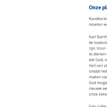
Onze pl
Randkerkel
moeten w
Karl Barth
de toekom
zijn. Voor
te dienen 
dat God, 
heil van 
omdat het 
maken van
God mogen
nieuwe we
onze zeke
Van zulke