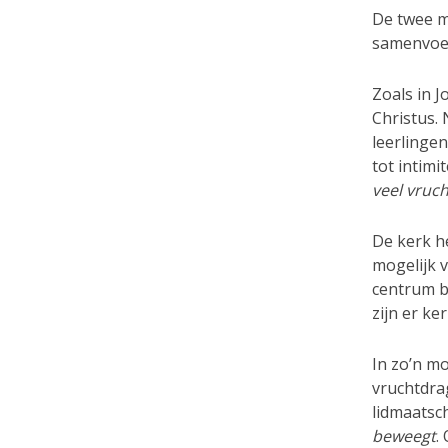
De twee ma
samenvoeg
Zoals in J
Christus.
leerlingen
tot intimit
veel vruch
De kerk h
mogelijk v
centrum 
zijn er ke
In zo’n mo
vruchtdra
lidmaatsc
beweegt
.