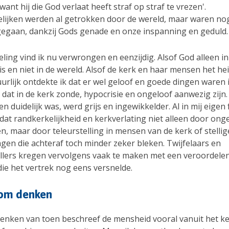
 'want hij die God verlaat heeft straf op straf te vrezen'.
lijken werden al getrokken door de wereld, maar waren nog
gegaan, dankzij Gods genade en onze inspanning en geduld.
ling vind ik nu verwrongen en eenzijdig. Alsof God alleen in
s en niet in de wereld. Alsof de kerk en haar mensen het heil
rlijk ontdekte ik dat er wel geloof en goede dingen waren i
 dat in de kerk zonde, hypocrisie en ongeloof aanwezig zijn
en duidelijk was, werd grijs en ingewikkelder. Al in mij eigen 
dat randkerkelijkheid en kerkverlating niet alleen door ong
, maar door teleurstelling in mensen van de kerk of stellig
gen die achteraf toch minder zeker bleken. Twijfelaars en
llers kregen vervolgens vaak te maken met een veroordele
die het vertrek nog eens versnelde.
om denken
denken van toen beschreef de mensheid vooral vanuit het ke