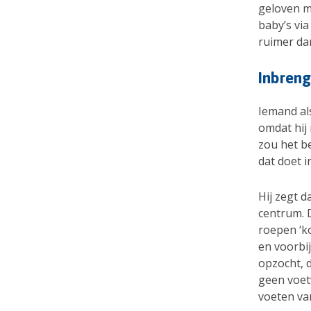
geloven m
baby’s vi
ruimer da
Inbreng
Iemand als
omdat hij 
zou het b
dat doet i
Hij zegt d
centrum. 
roepen ‘ko
en voorbi
opzocht, d
geen voet
voeten va