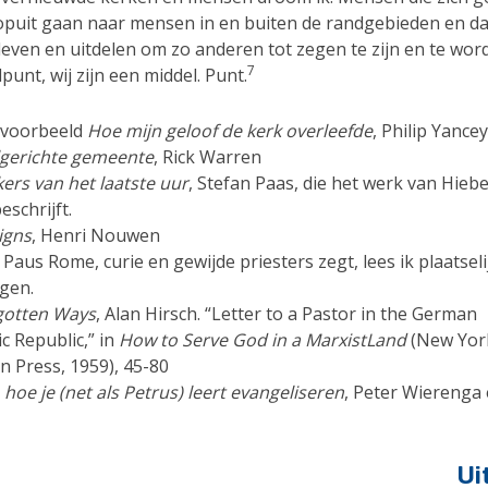
opuit gaan naar mensen in en buiten de randgebieden en d
leven en uitdelen om zo anderen tot zegen te zijn en te wor
7
punt, wij zijn een middel. Punt.
ijvoorbeeld
Hoe mijn geloof de kerk overleefde
, Philip Yancey
gerichte gemeente
, Rick Warren
ers van het laatste uur
, Stefan Paas, die het werk van Hiebe
eschrijft.
signs
, Henri Nouwen
Paus Rome, curie en gewijde priesters zegt, lees ik plaatsel
igen.
gotten Ways
, Alan Hirsch. “Letter to a Pastor in the German
c Republic,” in
How to Serve God in a MarxistLand
(New Yor
n Press, 1959), 45-80
, hoe je (net als Petrus) leert evangeliseren
, Peter Wierenga 
Ui