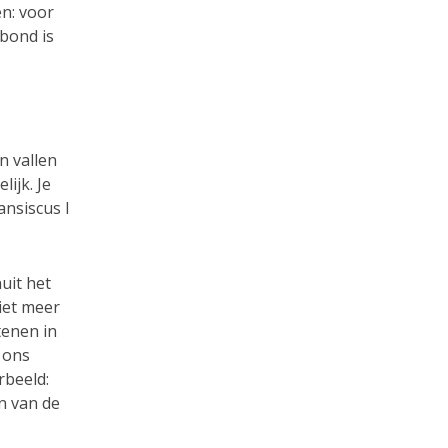
n: voor
rbond is
n vallen
lijk. Je
nsiscus I
uit het
iet meer
tenen in
 ons
rbeeld:
n van de