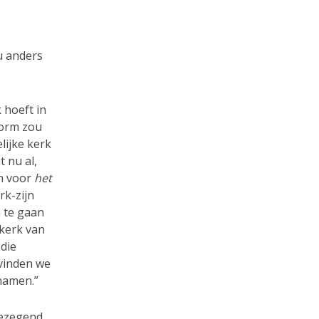
u anders
k hoeft in
vorm zou
lijke kerk
 nu al,
n voor
het
rk-zijn
j te gaan
 kerk van
die
vinden we
 namen.”
gezegend