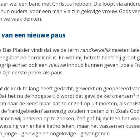
aar wel een band met Christus hebben. Die loopt via andere
a hun ouders, voor een man via zijn gelovige vrouw. Gods ve
n we vaak denken.
 van een nieuwe paus
 Bas Plaisier vindt dat we de term
randkerkelijk
moeten late
negatief en oordelend is. En wat mij betreft heeft hij groot ge
egrip echter ook een
nieuwe
inhoud kunnen geven, zoals Fra
n zijn eerste preek als paus.
at de kerk te lang heeft gedacht, gewerkt en geopereerd van
5
Dat het nu de hoogste tijd wordt dat gewijde kerkmensen
n
m naar de kerk’ maar dat ze er zelf op uit moeten, als chris
j de ‘randgebieden’ aanwezig zouden moeten zijn. Zoals God
ienen wij anderen op te zoeken. Zelf gaf hij meteen het voo
wassing van enkele katholieken, maar het wassen en kusse
n jonge - gelovige en ongelovige - gevangenen.