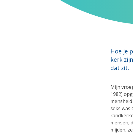
Hoe je p
kerk zi
dat zit.
Mijn vroe
1982) opg
mensheid i
seks was 
randkerke
mensen, de
mijden, ze