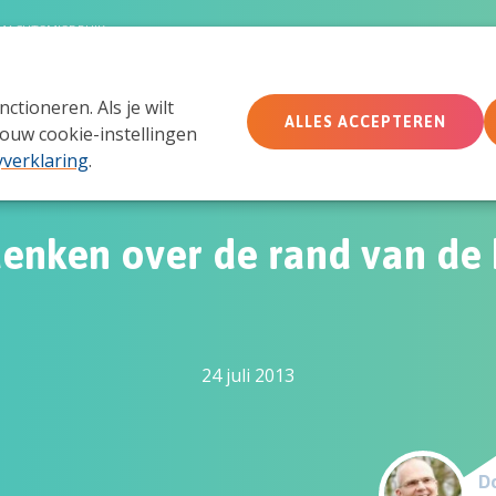
MACHTSMISBRUIK
tioneren. Als je wilt
Wie wij zijn
Wat we doen
Doe mee
Ac
ALLES ACCEPTEREN
ouw cookie-instellingen
yverklaring
.
enken over de rand van de 
24 juli 2013
Do