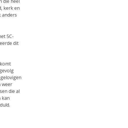
n die heel
, kerk en
k anders
het 5C-
eerde dit
 komt
 gevolg
 gelovigen
h weer
sen die al
n kan
duld.