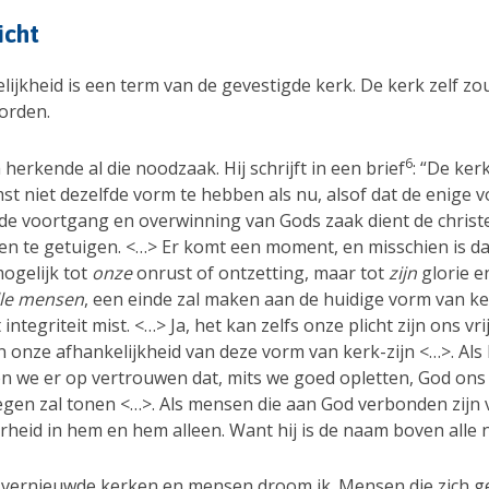
icht
ijkheid is een term van de gevestigde kerk. De kerk zelf zo
orden.
6
 herkende al die noodzaak. Hij schrijft in een brief
: “De ker
st niet dezelfde vorm te hebben als nu, alsof dat de enige 
 de voortgang en overwinning van Gods zaak dient de christe
en te getuigen. <…> Er komt een moment, en misschien is dat
mogelijk tot
onze
onrust of ontzetting, maar tot
zijn
glorie e
alle mensen
, een einde zal maken aan de huidige vorm van ke
integriteit mist. <…> Ja, het kan zelfs onze plicht zijn ons vri
 onze afhankelijkheid van deze vorm van kerk-zijn <…>. Als
 we er op vertrouwen dat, mits we goed opletten, God ons 
gen zal tonen <…>. Als mensen die aan God verbonden zijn 
rheid in hem en hem alleen. Want hij is de naam boven alle
 vernieuwde kerken en mensen droom ik. Mensen die zich 