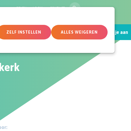
ZOEK
GEVEN
LOGIN
CONTACT
Sluit je aan
tueel
Deelnemersomgeving
ZELF INSTELLEN
ALLES WEIGEREN
kerk
or: