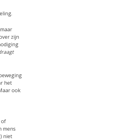
ling.
, maar
over zijn
tnodiging
 draagt
s beweging
ar het
Maar ook
 of
en mens
) niet