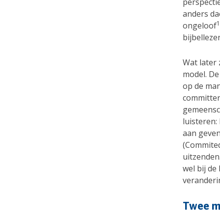
perspecti
anders da
1
ongeloof
bijbelleze
Wat later
model. De 
op de man
committer
gemeensch
luisteren
aan geven
(Commited
uitzenden.
wel bij de
veranderi
Twee m