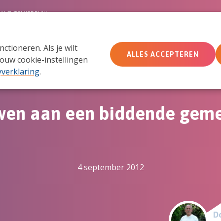
MACHTSMISBRUIK
tioneren. Als je wilt
Wie wij zijn
Wat we doen
Doe mee
Ac
ALLES ACCEPTEREN
ouw cookie-instellingen
yverklaring
.
en aan een biddende gem
4 september 2012
Do