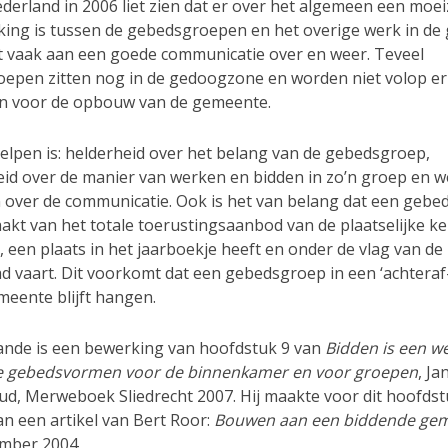
ederland in 2006 liet zien dat er over het algemeen een moe
king is tussen de gebedsgroepen en het overige werk in de
t vaak aan een goede communicatie over en weer. Teveel
epen zitten nog in de gedoogzone en worden niet volop er
n voor de opbouw van de gemeente.
elpen is: helderheid over het belang van de gebedsgroep,
heid over de manier van werken en bidden in zo’n groep en w
 over de communicatie. Ook is het van belang dat een ge­be
akt van het totale toerustings­aanbod van de plaatse­lijke ke
 een plaats in het jaarboekje heeft en onder de vlag van de
 vaart. Dit voorkomt dat een gebedsgroep in een ‘ach­teraf-c
meente blijft hangen.
nde is een bewerking van hoofdstuk 9 van
Bidden is een w
e gebedsvormen voor de binnenkamer en voor groepen
, Ja
d, Merweboek Sliedrecht 2007. Hij maakte voor dit hoofdst
an een artikel van Bert Roor:
Bouwen aan een biddende ge
ember 2004.