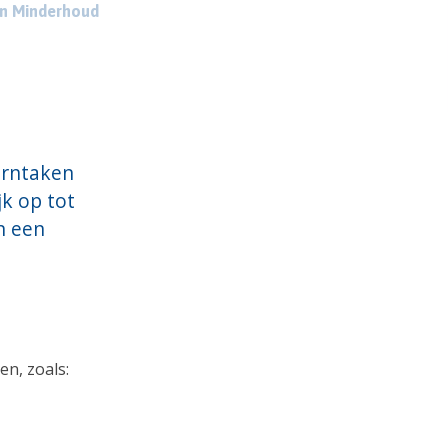
an Minderhoud
erntaken
jk op tot
n een
en, zoals: