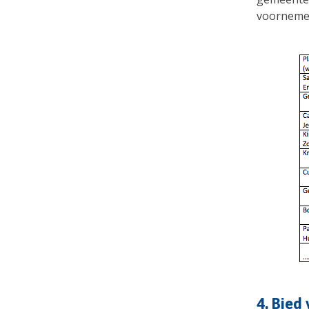
voornemen
4. Bied