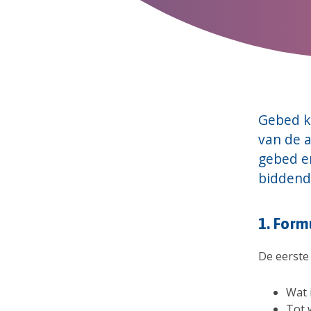
Gebed k
van de a
gebed e
biddend
1. Form
De eerste 
Wat 
Tot 