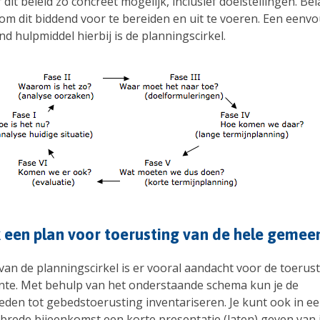
dit beleid zo concreet mogelijk, inclusief doelstellingen. Bel
 om dit biddend voor te bereiden en uit te voeren. Een eenv
nd hulpmiddel hierbij is de planningscirkel.
 een plan voor toerusting van de hele gemee
 van de planningscirkel is er vooral aandacht voor de toerus
te. Met behulp van het onderstaande schema kun je de
eden tot gebedstoerusting inventariseren. Je kunt ook in e
rede bijeenkomst een korte presentatie (laten) geven van 