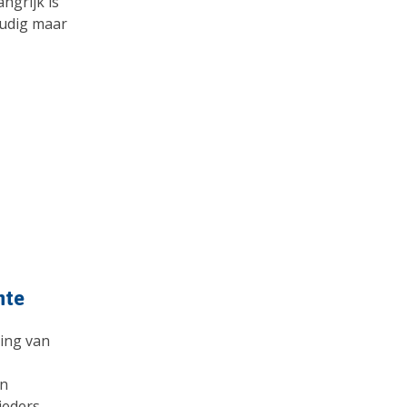
angrijk is
oudig maar
nte
ting van
en
ieders