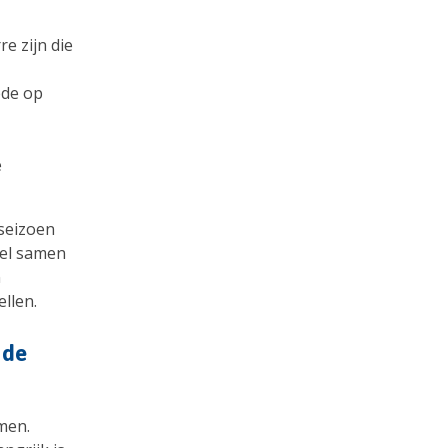
e zijn die
ede op
e
 seizoen
eel samen
n
llen.
 de
men.