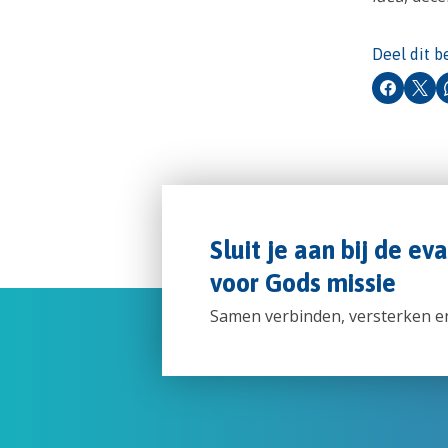
Deel dit b
Faceboo
X
Sluit je aan bij de ev
voor Gods missie
Samen verbinden, versterken e