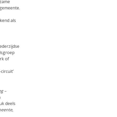
izame
 gemeente.
kend als
ederzijdse
ds­groep
rk of
ircuit’
eg –
n
uk deels
meente
,