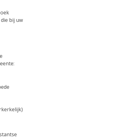
Zoek
die bij uw
e
meente:
bede
kerkelijk)
stantse