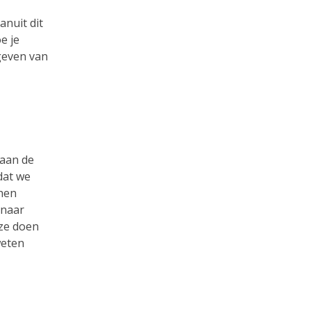
nuit dit
e je
geven van
 aan de
dat we
 hen
 naar
 ze doen
weten