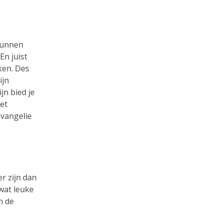
kunnen
En juist
ken. Des
ijn
jn bied je
et
Evangelie
er zijn dan
wat leuke
n de