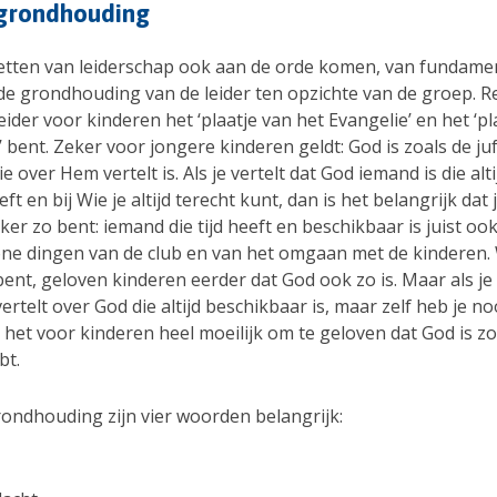
grondhouding
etten van leiderschap ook aan de orde komen, van fundame
de grondhouding van de leider ten opzichte van de groep. Re
s leider voor kinderen het ‘plaatje van het Evangelie’ en het ‘p
’ bent. Zeker voor jongere kinderen geldt: God is zoals de juf
e over Hem vertelt is. Als je vertelt dat God iemand is die altij
ft en bij Wie je altijd terecht kunt, dan is het belangrijk dat ji
er zo bent: iemand die tijd heeft en beschikbaar is juist ook
ne dingen van de club en van het omgaan met de kinderen
 bent, geloven kinderen eerder dat God ook zo is. Maar als je
ertelt over God die altijd beschikbaar is, maar zelf heb je nooi
het voor kinderen heel moeilijk om te geloven dat God is zo
bt.
rondhouding zijn vier woorden belangrijk: