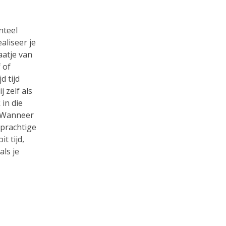
nteel
aliseer je
laatje van
 of
d tijd
j zelf als
 in die
. Wanneer
 prachtige
t tijd,
als je