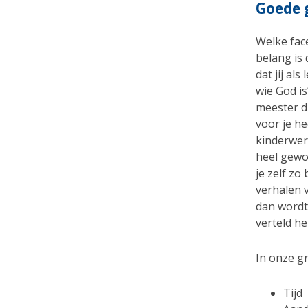
Goede 
Welke fac
belang is 
dat jij al
wie God is
meester di
voor je hee
kinderwerk
heel gewo
je zelf zo
verhalen v
dan wordt 
verteld he
In onze g
Tijd