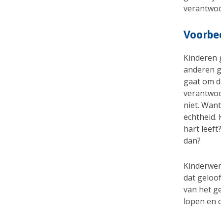
verantwoo
Voorbe
Kinderen 
anderen g
gaat om de
verantwoo
niet. Want
echtheid.
hart leeft
dan?
Kinderwerk
dat geloo
van het g
lopen en 