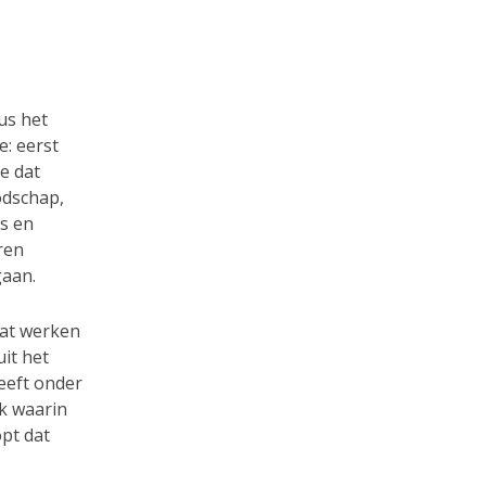
us het
e: eerst
e dat
odschap,
is en
ren
gaan.
aat werken
uit het
leeft onder
ek waarin
opt dat