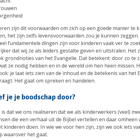
acht
rouwen
rgenheid
eren zijn dit voorwaarden om zich op een goede manier te 
en, het zijn zelfs levensvoorwaarden zou je kunnen zeggen. 
heel fundamentele dingen zijn voor kinderen vaak ver te zoe
ijker dat wij ze als leiders gestalte geven en uitstralen. Het z
ok grondnoties van het Evangelie. Dat betekent: door zo te zi
wat ze nodig hebben en in de wereld om hen heen missen. H
ok: je laat iets zien van de inhoud en de betekenis van het 
tdraagt. Het gaat om spreken en handelen.
f je je boodschap door?
 is dat we ons realiseren dat we als kinderwerkers (veel) me
sen die een verhaal uit de Bijbel vertellen en daar omheen 
 kinderen doen. In wie we voor hen zijn, zijn we ook iets va
 waarover het gaat.