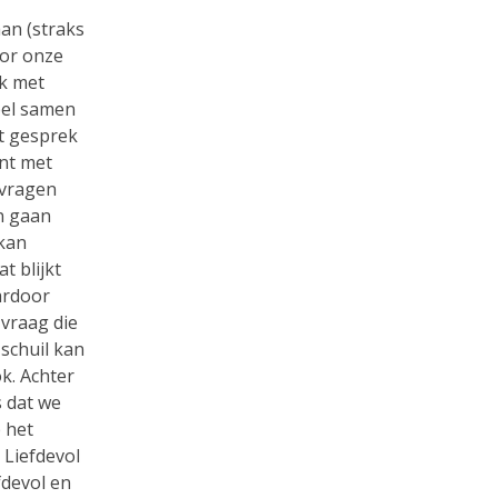
aan (straks
oor onze
ok met
spel samen
t gesprek
int met
 vragen
n gaan
 kan
t blijkt
aardoor
 vraag die
schuil kan
k. Achter
s dat we
 het
 Liefdevol
fdevol en