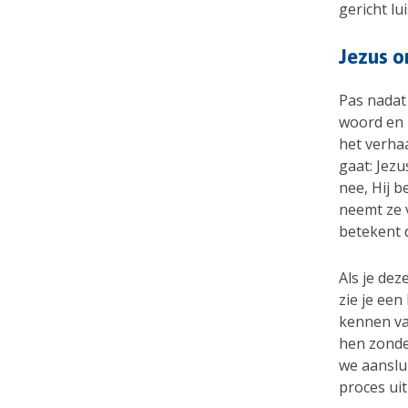
gericht lu
Jezus 
Pas nadat
woord en l
het verhaa
gaat: Jezu
nee, Hij 
neemt ze 
betekent d
Als je dez
zie je een
kennen van
hen zonde
we aanslui
proces uit