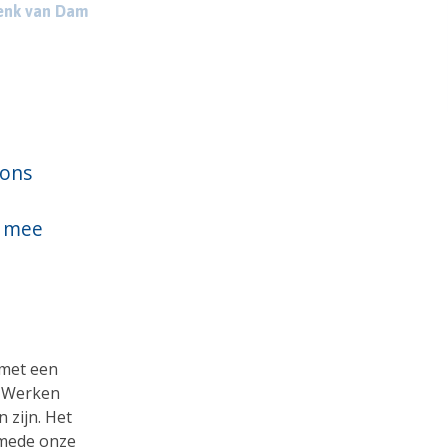
enk van Dam
 ons
g mee
 met een
. Werken
 zijn. Het
s mede onze