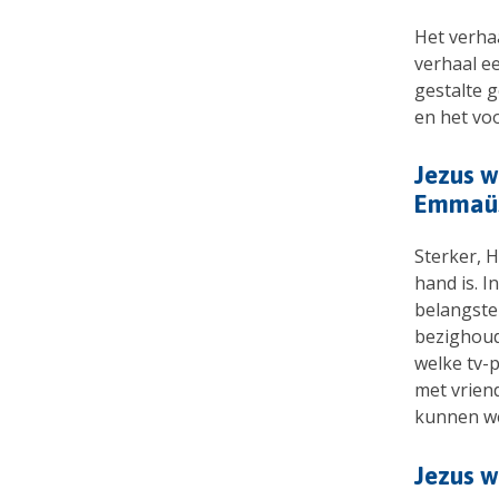
Het verha
verhaal ee
gestalte 
en het vo
Jezus w
Emmaüs
Sterker, H
hand is. I
belangste
bezighoud
welke tv-
met vrien
kunnen we 
Jezus 