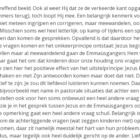
reffend beeld. Ook al weet Hij dat ze de verkeerde kant opg
mmers terug), toch loopt Hij mee. Een belangrijk kenmerk v
niet meteen ingrijpen en corrigeren, maar meewandelen, o
Misschien soms wel heel letterlijk: op kamp of tijdens een 
en dan komen de gesprekken. Opvallend is dat daardoor he
de vragen komen en het omkeerprincipe ontstaat: Jezus beg
tellen maar al meewandelend gaan de Emmaüsgangers Hem
Daar gaat het om: dat kinderen door onze houding ons vrage
e zien hier het positieve effect van het uitstelprincipe: Jezus
haken en met Zijn antwoorden komen maar doet dat niet. Da
tief te zijn. Je zou dit liefdevol luisteren kunnen noemen. D
bijvoorbeeld met name in pastorale situaties dat achter een
stellen ook voor hen soms onbewust een heel andere vraag 
 zie je in het gesprek tussen Jezus en de Emmaüsgangers oo
e opmerking gaat een heel andere vraag schuil. Belangrijk i
om de achterliggende vragen (wat zeggen kinderen niet) op
komen, daar zit namelijk meestal het hart van hun probleem.
dus, maar tegelijk ook heel duidelijk gericht op de ander. Lie