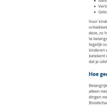
Aand
Vert
Gebo
Voor kind
ontwikkel
deze, zo 
te belangr
tegelijk o
kinderen 
betekent o
dat je ui
Hoe gee
Belangrijk
alleen men
dingen met
Boodschap