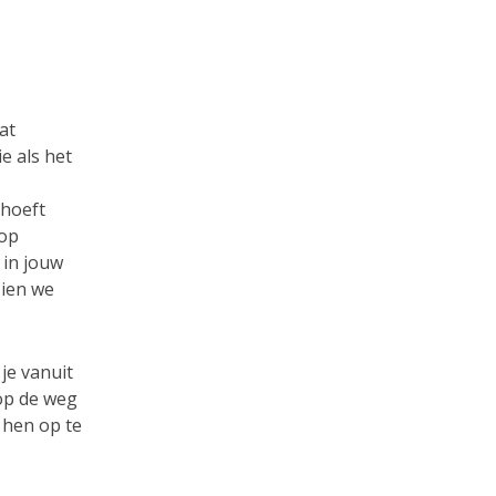
at
e als het
 hoeft
 op
 in jouw
zien we
je vanuit
 op de weg
 hen op te