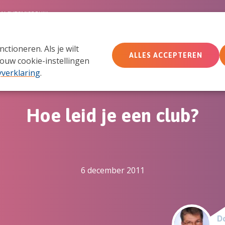
MACHTSMISBRUIK
tioneren. Als je wilt
Wie wij zijn
Wat we doen
Doe mee
Ac
ALLES ACCEPTEREN
ouw cookie-instellingen
yverklaring
.
Hoe leid je een club?
6 december 2011
Do