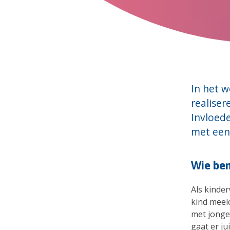
In het w
realiser
Invloed
met een
Wie ben
Als kinder
kind meel
met jonge
gaat er ju