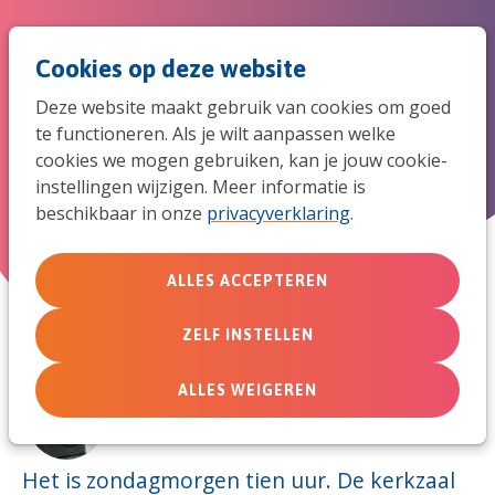
Spri
Men
Zoek
Cookies op deze website
naar
Deze website maakt gebruik van cookies om goed
de
te functioneren. Als je wilt aanpassen welke
Hoe 'kidsproof' is uw eredienst?
cookies we mogen gebruiken, kan je jouw cookie-
mob
instellingen wijzigen. Meer informatie is
beschikbaar in onze
privacyverklaring
.
navi
6 december 2011
ALLES ACCEPTEREN
ZELF INSTELLEN
ALLES WEIGEREN
Door:
Suzanna Blackmore
Het is zondagmorgen tien uur. De kerkzaal