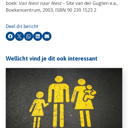
boek:
Van feest naar feest
– Site van der Gugten e.a.,
Boekencentrum, 2003, ISBN 90 239 1523 2
Deel dit bericht
Facebook
X
Whatsapp
LinkedIn
E-mail
Wellicht vind je dit ook interessant