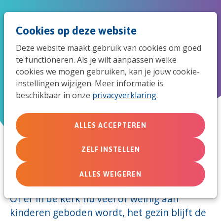
Spri
Men
Zoek
Cookies op deze website
naar
Deze website maakt gebruik van cookies om goed
de
te functioneren. Als je wilt aanpassen welke
Gezinstijd
cookies we mogen gebruiken, kan je jouw cookie-
mob
instellingen wijzigen. Meer informatie is
beschikbaar in onze
privacyverklaring
.
navi
22 november 2011
ALLES ACCEPTEREN
ZELF INSTELLEN
Door:
ALLES WEIGEREN
Site van der Gugten
Of er in de kerk nu veel of weinig aan
kinderen geboden wordt, het gezin blijft de