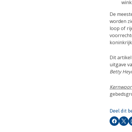
wink
De meeste
worden zi
loop of r
voorrecht
koninkrijk
Dit artike
uitgave va
Betty Hey
Kernwoor
gebedsgro
Deel dit b
Faceboo
X