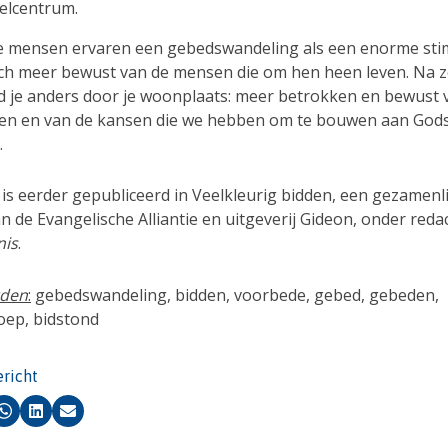
elcentrum.
 mensen ervaren een gebedswandeling als een enorme sti
ch meer bewust van de mensen die om hen heen leven. Na z
ijd je anders door je woonplaats: meer betrokken en bewust
en en van de kansen die we hebben om te bouwen aan God
.
l is eerder gepubliceerd in Veelkleurig bidden, een gezamenl
n de Evangelische Alliantie en uitgeverij Gideon, onder reda
nis
.
den
:
gebedswandeling, bidden, voorbede, gebed, gebeden,
ep, bidstond
ericht
k
Whatsapp
LinkedIn
E-mail