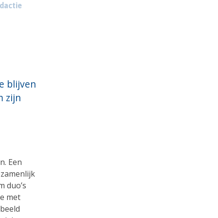
dactie
 blijven
 zijn
n. Een
ezamenlijk
m duo’s
je met
rbeeld