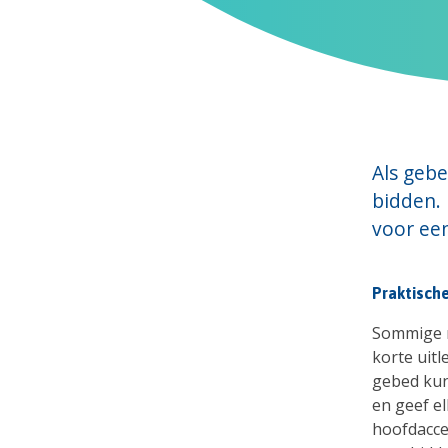
Als gebe
bidden.
voor ee
Praktische
Sommige m
korte uitl
gebed kun
en geef el
hoofdaccen