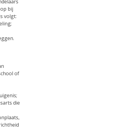
ndelaars
op bij
s volgt:
eling;
leggen.
an
chool of
uigenis;
sarts die
nplaats,
richtheid