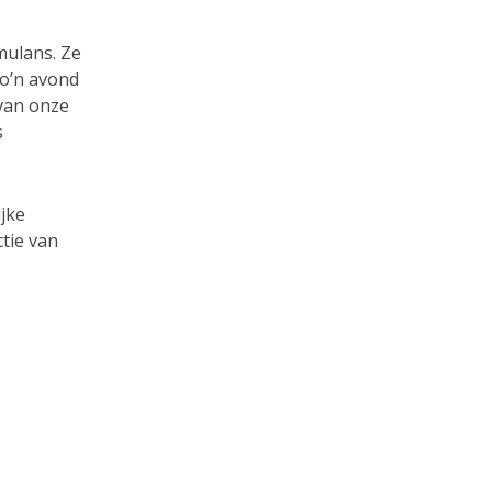
mulans. Ze
o’n avond
 van onze
s
ijke
ctie van