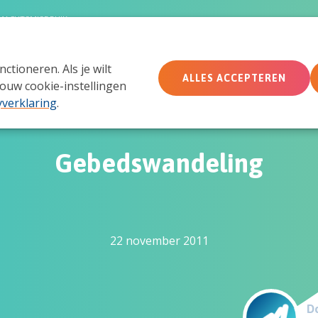
MACHTSMISBRUIK
tioneren. Als je wilt
Wie wij zijn
Wat we doen
Doe mee
Ac
ALLES ACCEPTEREN
ouw cookie-instellingen
yverklaring
.
Gebedswandeling
22 november 2011
Do