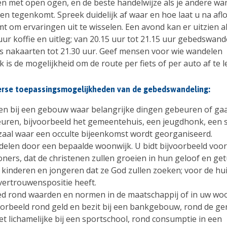
en met open ogen, en de beste handelwijze als je andere wa
n tegenkomt. Spreek duidelijk af waar en hoe laat u na aflo
t om ervaringen uit te wisselen. Een avond kan er uitzien al
ur koffie en uitleg; van 20.15 uur tot 21.15 uur gebedswand
s nakaarten tot 21.30 uur. Geef mensen voor wie wandelen
 is de mogelijkheid om de route per fiets of per auto af te 
iverse toepassingsmogelijkheden van de gebedswandeling:
en bij een gebouw waar belangrijke dingen gebeuren of ga
uren, bijvoorbeeld het gemeentehuis, een jeugdhonk, een s
zaal waar een occulte bijeenkomst wordt georganiseerd.
elen door een bepaalde woonwijk. U bidt bijvoorbeeld voor
ners, dat de christenen zullen groeien in hun geloof en get
 kinderen en jongeren dat ze God zullen zoeken; voor de hui
vertrouwenspositie heeft.
d rond waarden en normen in de maatschappij of in uw woo
oorbeeld rond geld en bezit bij een bankgebouw, rond de ge
et lichamelijke bij een sportschool, rond consumptie in een