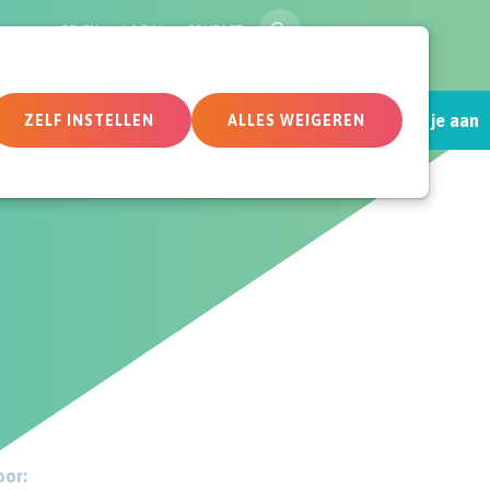
ZOEK
GEVEN
LOGIN
CONTACT
Sluit je aan
tueel
Deelnemersomgeving
ZELF INSTELLEN
ALLES WEIGEREN
or: