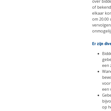
over bidd
of bekende
elkaar kom
om 20.00 u
vervolgen
onmogelijk
Er zijn d
Bidd
gebe
een 
Wand
bewo
voor
een 
Gebe
bijv
op h