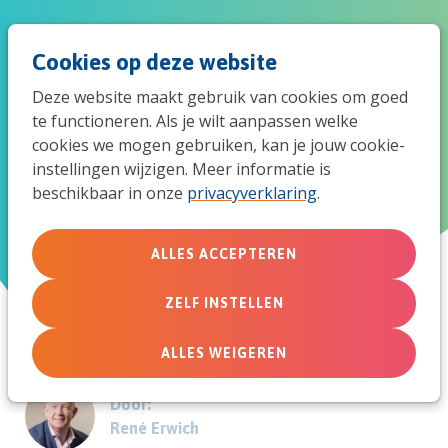
Spri
Men
Zoek
Cookies op deze website
naar
Deze website maakt gebruik van cookies om goed
de
te functioneren. Als je wilt aanpassen welke
Vrouw en gemeente - De
cookies we mogen gebruiken, kan je jouw cookie-
mob
instellingen wijzigen. Meer informatie is
verlegenheid voorbij?
beschikbaar in onze
privacyverklaring
.
navi
ALLES ACCEPTEREN
30 september 2011
ZELF INSTELLEN
ALLES WEIGEREN
Door:
René Erwich