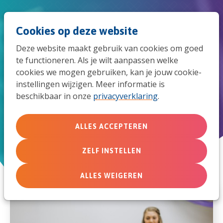
Spri
Men
Zoek
Cookies op deze website
naar
Deze website maakt gebruik van cookies om goed
de
te functioneren. Als je wilt aanpassen welke
cookies we mogen gebruiken, kan je jouw cookie-
mob
instellingen wijzigen. Meer informatie is
Maak kennis met onze interim-directeur en
beschikbaar in onze
privacyverklaring
.
navi
netwerkleider Kerk & Jeugd
ALLES ACCEPTEREN
Martine Versteeg - ter Veen
ZELF INSTELLEN
ALLES WEIGEREN