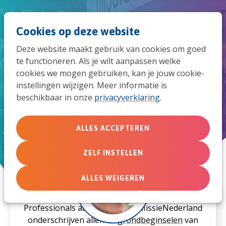
Spri
Men
Zoek
Cookies op deze website
naar
Deze website maakt gebruik van cookies om goed
de
te functioneren. Als je wilt aanpassen welke
Professionals met hart voor
cookies we mogen gebruiken, kan je jouw cookie-
mob
Gods missie!
instellingen wijzigen. Meer informatie is
beschikbaar in onze
privacyverklaring
.
navi
ALLES ACCEPTEREN
ZELF INSTELLEN
ALLES WEIGEREN
Professionals aangesloten bij MissieNederland
onderschrijven allen de
grondbeginselen
van