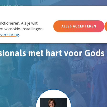
MACHTSMISBRUIK
tioneren. Als je wilt
Wie wij zijn
Wat we doen
Doe mee
Ac
ALLES ACCEPTEREN
ouw cookie-instellingen
yverklaring
.
sionals met hart voor Gods 