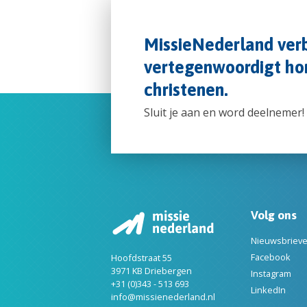
MissieNederland verb
vertegenwoordigt hon
christenen.
Sluit je aan en word deelnemer!
Volg ons
Nieuwsbriev
Facebook
Hoofdstraat 55
3971 KB Driebergen
Instagram
+31 (0)343 - 513 693
LinkedIn
info@missienederland.nl