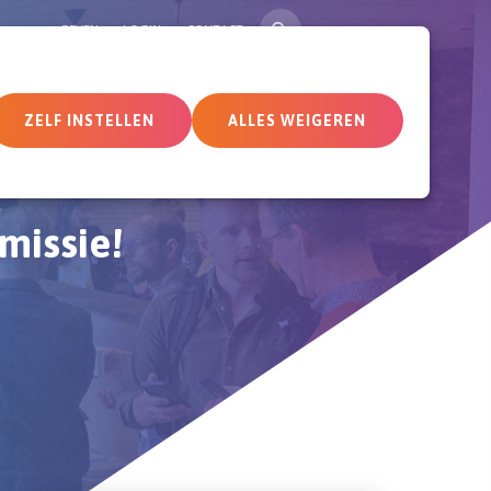
ZOEK
GEVEN
LOGIN
CONTACT
tueel
Deelnemersomgeving
ZELF INSTELLEN
ALLES WEIGEREN
missie!