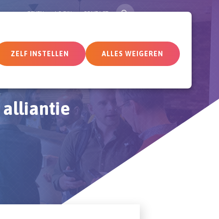
ZOEK
GEVEN
LOGIN
CONTACT
tueel
Deelnemersomgeving
ZELF INSTELLEN
ALLES WEIGEREN
alliantie