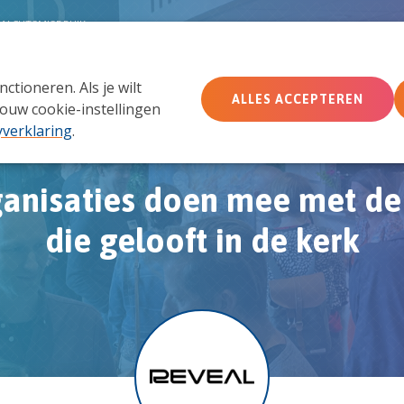
MACHTSMISBRUIK
tioneren. Als je wilt
Wie wij zijn
Wat we doen
Doe mee
Ac
ALLES ACCEPTEREN
ouw cookie-instellingen
yverklaring
.
anisaties doen mee met de 
die gelooft in de kerk