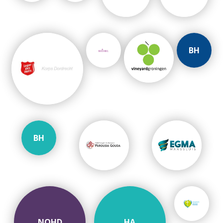
BH
BH
NOHD
HA