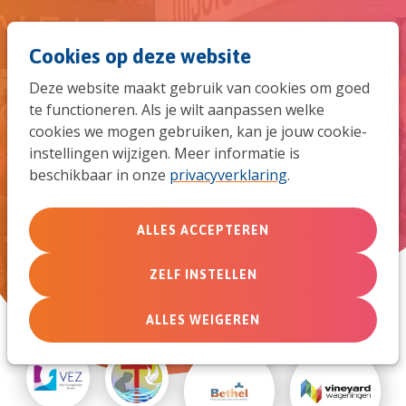
Spri
Men
Zoek
Cookies op deze website
naar
Deze website maakt gebruik van cookies om goed
de
te functioneren. Als je wilt aanpassen welke
Deze geloofsgemeenschappen
cookies we mogen gebruiken, kan je jouw cookie-
mob
zijn onderdeel van de
instellingen wijzigen. Meer informatie is
beschikbaar in onze
privacyverklaring
.
evangelische alliantie
navi
ALLES ACCEPTEREN
ZOEK
ZELF INSTELLEN
ALLES WEIGEREN