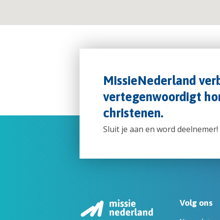
MissieNederland verb
vertegenwoordigt hon
christenen.
Sluit je aan en word deelnemer!
Volg ons