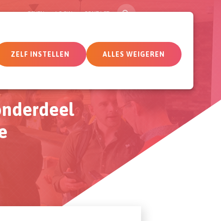
ZOEK
GEVEN
LOGIN
CONTACT
tueel
Deelnemersomgeving
ZELF INSTELLEN
ALLES WEIGEREN
onderdeel
e