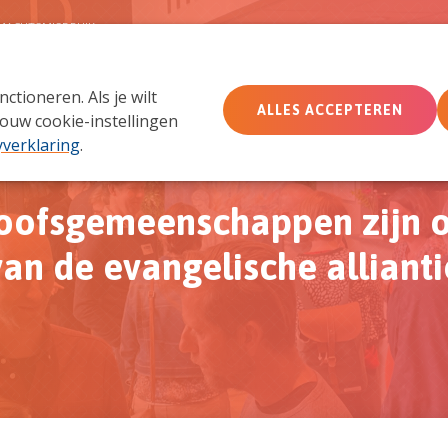
MACHTSMISBRUIK
tioneren. Als je wilt
Wie wij zijn
Wat we doen
Doe mee
Ac
ALLES ACCEPTEREN
ouw cookie-instellingen
yverklaring
.
oofsgemeenschappen zijn 
van de evangelische allianti