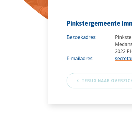
Pinkstergemeente Im
Bezoekadres:
Pinkst
Medans
2022 P
E-mailadres:
secreta
TERUG NAAR OVERZIC