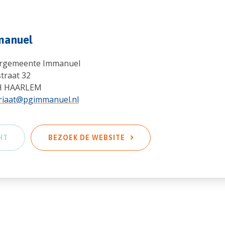
manuel
ergemeente Immanuel
traat 32
H HAARLEM
riaat@pgimmanuel.nl
HT
BEZOEK DE WEBSITE