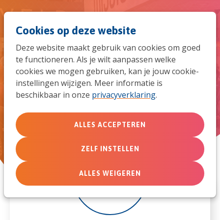
Spri
Men
Zoek
Cookies op deze website
naar
Deze website maakt gebruik van cookies om goed
de
te functioneren. Als je wilt aanpassen welke
Vluchtelingengebedszondag
cookies we mogen gebruiken, kan je jouw cookie-
mob
2022
instellingen wijzigen. Meer informatie is
beschikbaar in onze
privacyverklaring
.
navi
ALLES ACCEPTEREN
ZELF INSTELLEN
19
ALLES WEIGEREN
jun