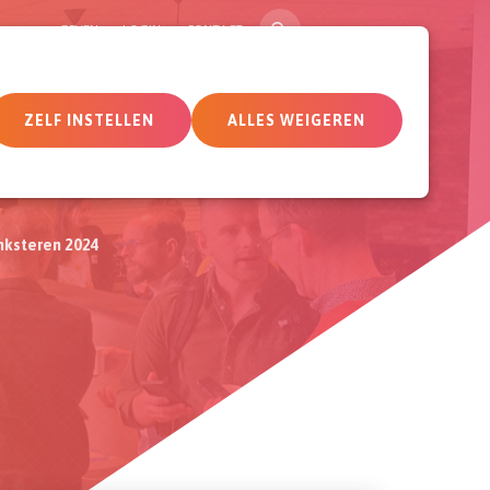
ZOEK
GEVEN
LOGIN
CONTACT
tueel
Deelnemersomgeving
ZELF INSTELLEN
ALLES WEIGEREN
nksteren 2024