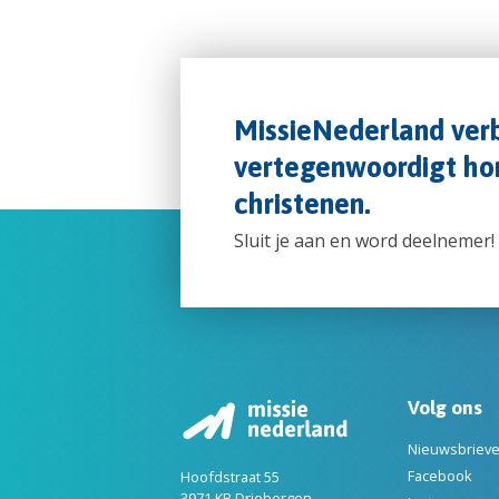
MissieNederland verb
vertegenwoordigt hon
christenen.
Sluit je aan en word deelnemer!
Volg ons
Nieuwsbriev
Facebook
Hoofdstraat 55
3971 KB Driebergen