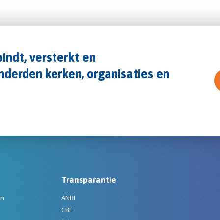
indt, versterkt en
derden kerken, organisaties en
Transparantie
en
ANBI
CBF