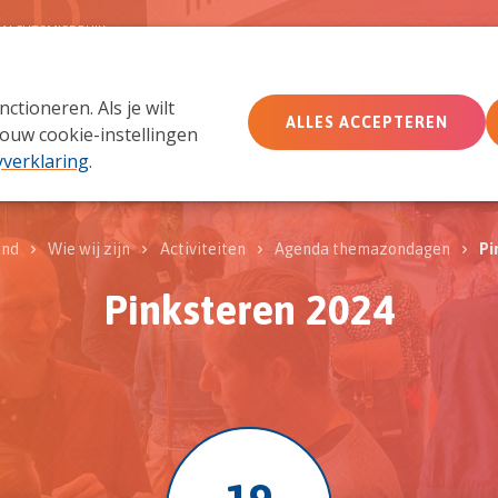
MACHTSMISBRUIK
tioneren. Als je wilt
Wie wij zijn
Wat we doen
Doe mee
Ac
ALLES ACCEPTEREN
ouw cookie-instellingen
yverklaring
.
and
Wie wij zijn
Activiteiten
Agenda themazondagen
Pi
Pinksteren 2024