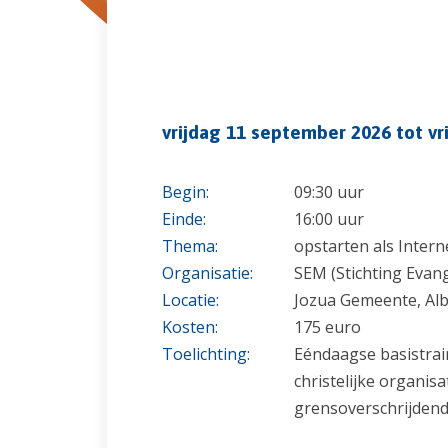
vrijdag 11 september 2026 tot v
Begin:
09:30 uur
Einde:
16:00 uur
Thema:
opstarten als Inter
Organisatie:
SEM (Stichting Evan
Locatie:
Jozua Gemeente, Al
Kosten:
175 euro
Toelichting:
Eéndaagse basistra
christelijke organis
grensoverschrijdend