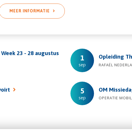
MEER INFORMATIE
 Week 23 - 28 augustus
Opleiding T
1
sep
RAFAËL NEDERLA
voirt
OM Missied
5
sep
OPERATIE MOBIL