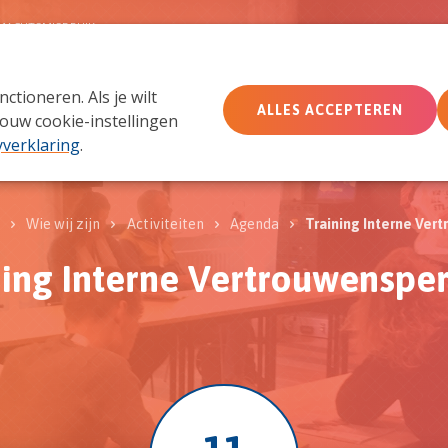
MACHTSMISBRUIK
tioneren. Als je wilt
Wie wij zijn
Wat we doen
Doe mee
Ac
ALLES ACCEPTEREN
ouw cookie-instellingen
yverklaring
.
Wie wij zijn
Activiteiten
Agenda
Training Interne Ve
ning Interne Vertrouwenspe