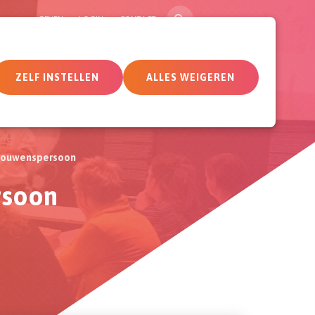
ZOEK
GEVEN
LOGIN
CONTACT
tueel
Deelnemersomgeving
ZELF INSTELLEN
ALLES WEIGEREN
rtrouwenspersoon
rsoon