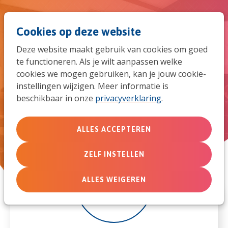
Spri
Men
Zoek
Cookies op deze website
naar
Deze website maakt gebruik van cookies om goed
de
te functioneren. Als je wilt aanpassen welke
TeenStreet SummerCamp
cookies we mogen gebruiken, kan je jouw cookie-
mob
instellingen wijzigen. Meer informatie is
beschikbaar in onze
privacyverklaring
.
navi
ALLES ACCEPTEREN
ZELF INSTELLEN
1
ALLES WEIGEREN
aug