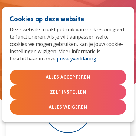
Spri
Men
Zoek
Cookies op deze website
naar
Deze website maakt gebruik van cookies om goed
de
te functioneren. Als je wilt aanpassen welke
De Hoop on Tour | Hoogvliet
cookies we mogen gebruiken, kan je jouw cookie-
mob
instellingen wijzigen. Meer informatie is
beschikbaar in onze
privacyverklaring
.
navi
ALLES ACCEPTEREN
ZELF INSTELLEN
18
ALLES WEIGEREN
jul