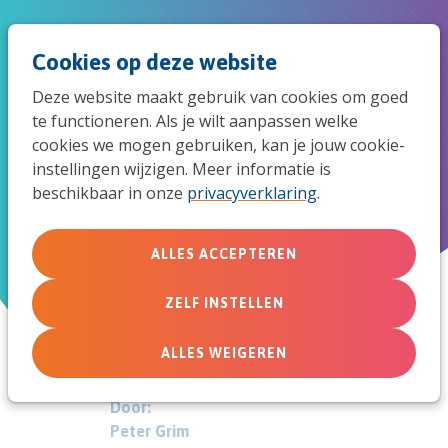
Spri
Men
Zoek
Cookies op deze website
naar
Deze website maakt gebruik van cookies om goed
de
te functioneren. Als je wilt aanpassen welke
Oproep tot omkeer - Wim
cookies we mogen gebruiken, kan je jouw cookie-
mob
instellingen wijzigen. Meer informatie is
Dekker
beschikbaar in onze
privacyverklaring
.
navi
KokBoekencentrum, 184 pagina's
ALLES ACCEPTEREN
woensdag 12 april 2023
ZELF INSTELLEN
ALLES WEIGEREN
Door:
Peter Grim