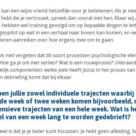
 kan een wijze vriend hetzelfde voor je betekenen. Als je me
hebt die je vertrouwt, spreek dan vooral met hen. Maar wij 
s hebben wel training gevolgd om op bepaalde dingen te let
 gespitst op wat in een verhaal naar boven kan komen, en 
eren aanreiken over hoe ergens mee om te gaan.
ok niet vergeten dat dit soort processen psychologische el
Hoe ga je om met verlies? Wat is een rouwproces? Uiteraard 
lijk componenten: welke plek heeft Jezus in het proces van 
n debriefing komt dat bij elkaar.
en jullie zowel individuele trajecten waarbi
 de week of twee weken komen bijvoorbeeld,
ensieve trajecten van een hele week. Wat is h
l van een week lang te worden gedebrieft?
eel is dat je je beter kunt focussen. Je hebt geen afleiding. 