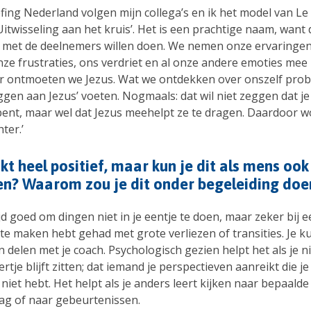
efing Nederland volgen mijn collega’s en ik het model van Le
‘Uitwisseling aan het kruis’. Het is een prachtige naam, want d
met de deelnemers willen doen. We nemen onze ervaringen
onze frustraties, ons verdriet en al onze andere emoties mee
ar ontmoeten we Jezus. Wat we ontdekken over onszelf pro
ggen aan Jezus’ voeten. Nogmaals: dat wil niet zeggen dat je
bent, maar wel dat Jezus meehelpt ze te dragen. Daardoor w
ter.’
nkt heel positief, maar kun je dit als mens ook
en? Waarom zou je dit onder begeleiding do
tijd goed om dingen niet in je eentje te doen, maar zeker bij 
 te maken hebt gehad met grote verliezen of transities. Je ku
 delen met je coach. Psychologisch gezien helpt het als je nie
rtje blijft zitten; dat iemand je perspectieven aanreikt die je 
niet hebt. Het helpt als je anders leert kijken naar bepaalde 
ag of naar gebeurtenissen.