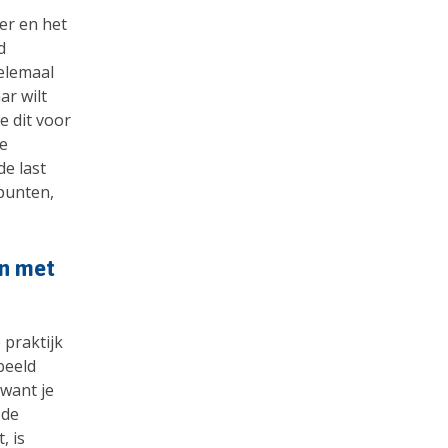
eer en het
d
helemaal
ar wilt
e dit voor
de
de last
spunten,
an met
 praktijk
beeld
 want je
 de
, is