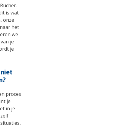
 Rucher.
it is wat
, onze
 naar het
beren we
 van je
ordt je
 niet
en?
een proces
nt je
t in je
zelf
situaties,