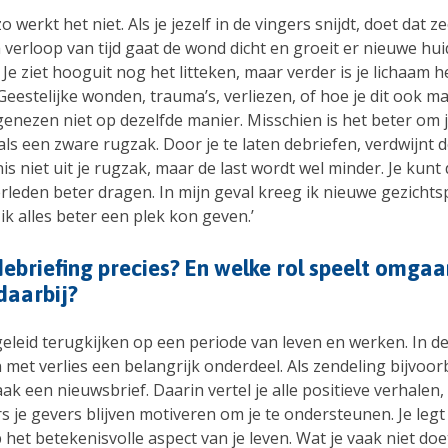
zo werkt het niet. Als je jezelf in de vingers snijdt, doet dat z
 verloop van tijd gaat de wond dicht en groeit er nieuwe hui
Je ziet hooguit nog het litteken, maar verder is je lichaam 
eestelijke wonden, trauma’s, verliezen, of hoe je dit ook ma
enezen niet op dezelfde manier. Misschien is het beter om j
 als een zware rugzak. Door je te laten debriefen, verdwijnt 
s niet uit je rugzak, maar de last wordt wel minder. Je kunt 
erleden beter dragen. In mijn geval kreeg ik nieuwe gezicht
k alles beter een plek kon geven.’
debriefing precies? En welke rol speelt omga
 daarbij?
geleid terugkijken op een periode van leven en werken. In de
met verlies een belangrijk onderdeel. Als zendeling bijvoor
aak een nieuwsbrief. Daarin vertel je alle positieve verhalen,
s je gevers blijven motiveren om je te ondersteunen. Je legt
het betekenisvolle aspect van je leven. Wat je vaak niet doet