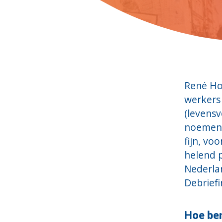
René Hou
werkers 
(levensv
noemen z
fijn, vo
helend 
Nederlan
Debrief
Hoe ben