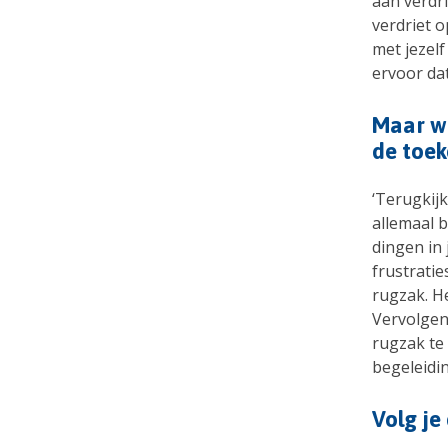
aan verdri
verdriet o
met jezelf
ervoor dat
Maar wa
de toek
‘Terugkij
allemaal b
dingen in 
frustratie
rugzak. He
Vervolgens
rugzak te 
begeleidin
Volg je