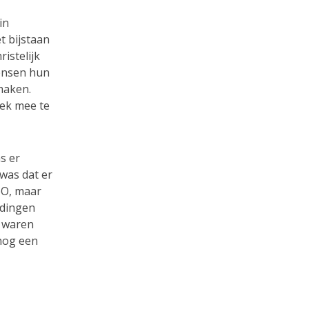
in
t bijstaan
istelijk
mensen hun
maken.
eek mee te
s er
was dat er
meO, maar
e dingen
r waren
 nog een