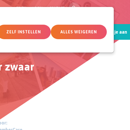
ZOEK
GEVEN
LOGIN
CONTACT
Sluit je aan
tueel
Deelnemersomgeving
ZELF INSTELLEN
ALLES WEIGEREN
r zwaar
or:
emberCare