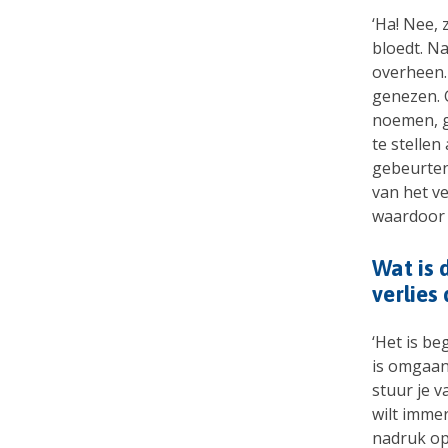
‘Ha! Nee, 
bloedt. Na
overheen. 
genezen. G
noemen, g
te stellen
gebeurteni
van het v
waardoor i
Wat is 
verlies
‘Het is be
is omgaan 
stuur je v
wilt immer
nadruk op 