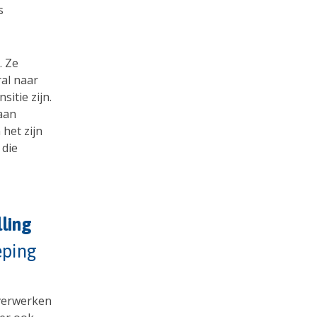
s
. Ze
al naar
sitie zijn.
aan
het zijn
 die
lling
eping
 verwerken