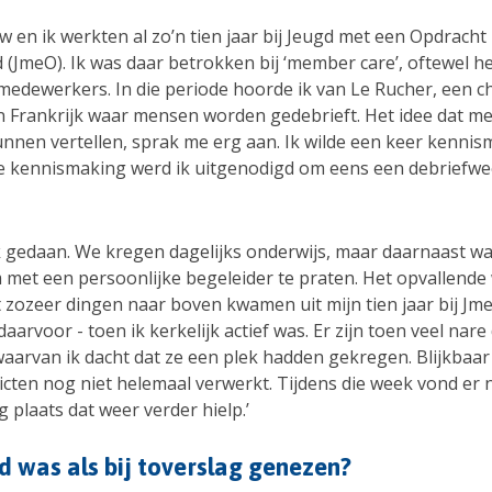
w en ik werkten al zo’n tien jaar bij Jeugd met een Opdracht 
(JmeO). Ik was daar betrokken bij ‘member care’, oftewel he
edewerkers. In die periode hoorde ik van Le Rucher, een chr
n Frankrijk waar mensen worden gedebrieft. Het idee dat 
unnen vertellen, sprak me erg aan. Ik wilde een keer kennis
ie kennismaking werd ik uitgenodigd om eens een debriefw
k gedaan. We kregen dagelijks onderwijs, maar daarnaast wa
 met een persoonlijke begeleider te praten. Het opvallende 
et zozeer dingen naar boven kwamen uit mijn tien jaar bij J
d daarvoor - toen ik kerkelijk actief was. Er zijn toen veel nar
aarvan ik dacht dat ze een plek hadden gekregen. Blijkbaa
licten nog niet helemaal verwerkt. Tijdens die week vond er
g plaats dat weer verder hielp.’
 was als bij toverslag genezen?