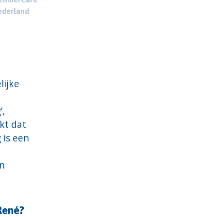
ederland
lijke
’,
kt dat
 is een
en
 René?