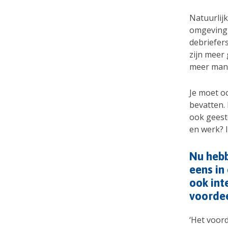
Natuurlijk
omgeving 
debriefer
zijn meer
meer mani
Je moet o
bevatten. 
ook geeste
en werk? I
Nu hebb
eens in
ook int
voordee
‘Het voord