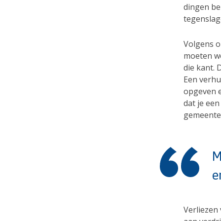
dingen be
tegenslag
Volgens on
moeten wo
die kant. 
Een verhu
opgeven e
dat je een
gemeente
M
e
Verliezen 