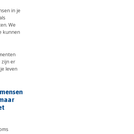
nsen in je
als
ten. We
we kunnen
ementen
zijn er
je leven
j mensen
 maar
et
Soms