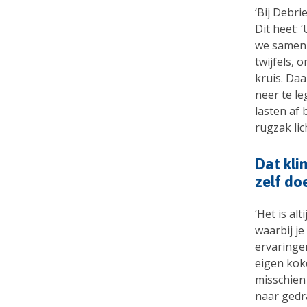
‘Bij Debri
Dit heet: 
we samen 
twijfels, 
kruis. Da
neer te le
lasten af 
rugzak lich
Dat kli
zelf do
‘Het is al
waarbij je
ervaringen
eigen koke
misschien 
naar gedr