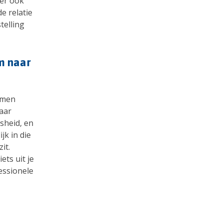
 er ook
e relatie
telling
om naar
emen
maar
sheid, en
jk in die
it.
ts uit je
essionele