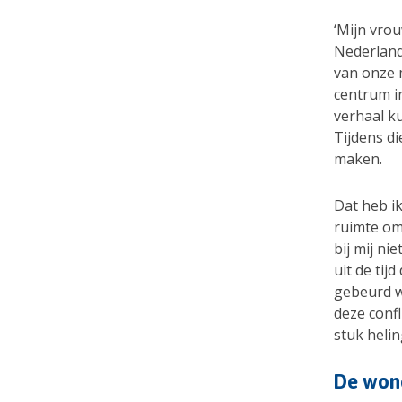
‘Mijn vrou
Nederland 
van onze m
centrum i
verhaal k
Tijdens d
maken.
Dat heb i
ruimte om
bij mij ni
uit de tij
gebeurd w
deze conf
stuk helin
De wond