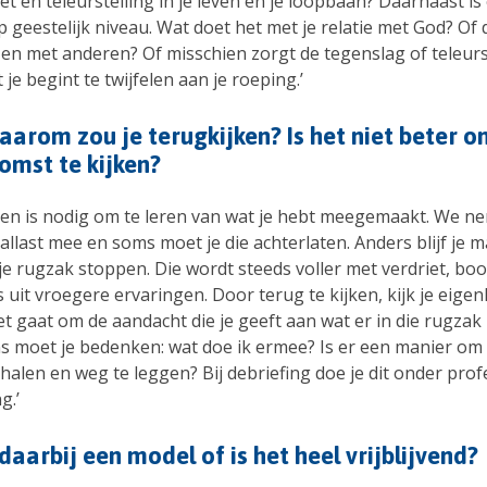
et en teleurstelling in je leven en je loopbaan? Daarnaast is
p geestelijk niveau. Wat doet het met je relatie met God? Of d
 en met anderen? Of misschien zorgt de tegenslag of teleurs
 je begint te twijfelen aan je roeping.’
arom zou je terugkijken? Is het niet beter 
omst te kijken?
ken is nodig om te leren van wat je hebt meegemaakt. We n
allast mee en soms moet je die achterlaten. Anders blijf je 
je rugzak stoppen. Die wordt steeds voller met verdriet, boo
s uit vroegere ervaringen. Door terug te kijken, kijk je eigenli
t gaat om de aandacht die je geeft aan wat er in die rugzak z
 moet je bedenken: wat doe ik ermee? Is er een manier om ie
halen en weg te leggen? Bij debriefing doe je dit onder prof
g.’
 daarbij een model of is het heel vrijblijvend?