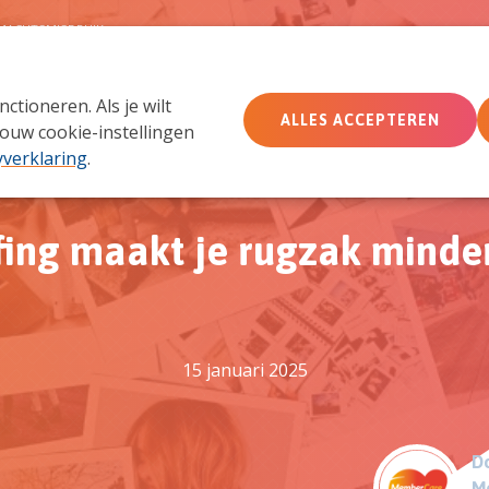
MACHTSMISBRUIK
tioneren. Als je wilt
Wie wij zijn
Wat we doen
Doe mee
Ac
ALLES ACCEPTEREN
ouw cookie-instellingen
yverklaring
.
fing maakt je rugzak minde
15 januari 2025
Do
M