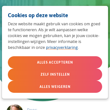
Spri
Men
Zoek
Cookies op deze website
naar
Deze website maakt gebruik van cookies om goed
de
te functioneren. Als je wilt aanpassen welke
Samen Jong draagt al één jaar
cookies we mogen gebruiken, kan je jouw cookie-
mob
instellingen wijzigen. Meer informatie is
bij aan het brengen van leven
beschikbaar in onze
privacyverklaring
.
navi
Waarom Eelco Poelarends (projectleider Kerk &
Jeugd) daar blij mee is
ALLES ACCEPTEREN
ZELF INSTELLEN
19 juni 2023
ALLES WEIGEREN
Door: