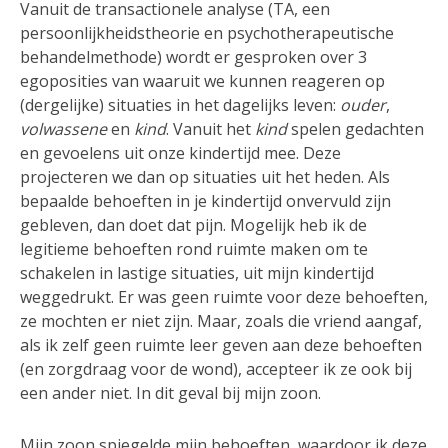
Vanuit de transactionele analyse (TA, een
persoonlijkheidstheorie en psychotherapeutische
behandelmethode) wordt er gesproken over 3
egoposities van waaruit we kunnen reageren op
(dergelijke) situaties in het dagelijks leven:
ouder
,
volwassene
en
kind
. Vanuit het
kind
spelen gedachten
en gevoelens uit onze kindertijd mee. Deze
projecteren we dan op situaties uit het heden. Als
bepaalde behoeften in je kindertijd onvervuld zijn
gebleven, dan doet dat pijn. Mogelijk heb ik de
legitieme behoeften rond ruimte maken om te
schakelen in lastige situaties, uit mijn kindertijd
weggedrukt. Er was geen ruimte voor deze behoeften,
ze mochten er niet zijn. Maar, zoals die vriend aangaf,
als ik zelf geen ruimte leer geven aan deze behoeften
(en zorgdraag voor de wond), accepteer ik ze ook bij
een ander niet. In dit geval bij mijn zoon.
Mijn zoon spiegelde mijn behoeften, waardoor ik deze