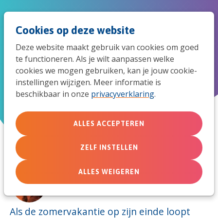
Spri
Men
Zoek
Cookies op deze website
naar
Deze website maakt gebruik van cookies om goed
de
te functioneren. Als je wilt aanpassen welke
Levensveranderend
cookies we mogen gebruiken, kan je jouw cookie-
mob
instellingen wijzigen. Meer informatie is
beschikbaar in onze
privacyverklaring
.
navi
16 augustus 2017
ALLES ACCEPTEREN
ZELF INSTELLEN
ALLES WEIGEREN
Door:
Bettelies Westerbeek
Als de zomervakantie op zijn einde loopt