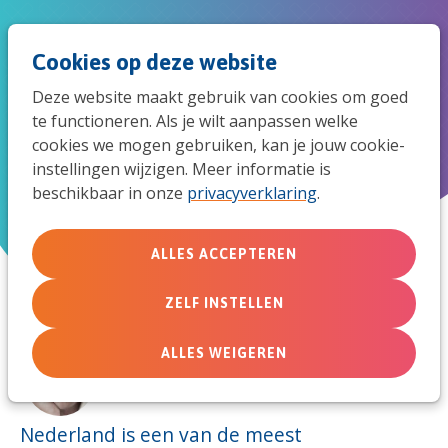
Spri
Men
Zoek
Cookies op deze website
naar
Deze website maakt gebruik van cookies om goed
de
te functioneren. Als je wilt aanpassen welke
Wij willen veel taart eten
cookies we mogen gebruiken, kan je jouw cookie-
mob
instellingen wijzigen. Meer informatie is
beschikbaar in onze
privacyverklaring
.
navi
24 september 2014
ALLES ACCEPTEREN
ZELF INSTELLEN
ALLES WEIGEREN
Door:
Mark de Boer
Nederland is een van de meest