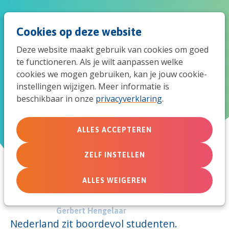
Spri
Men
Zoek
Cookies op deze website
naar
Deze website maakt gebruik van cookies om goed
de
te functioneren. Als je wilt aanpassen welke
Gevraagd: een half miljoen
cookies we mogen gebruiken, kan je jouw cookie-
mob
instellingen wijzigen. Meer informatie is
gebeden
beschikbaar in onze
privacyverklaring
.
navi
ALLES ACCEPTEREN
16 augustus 2013
ZELF INSTELLEN
ALLES WEIGEREN
Door:
Gerbert Hengelaar
Nederland zit boordevol studenten.