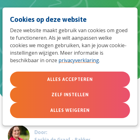
Spri
Men
Zoek
Cookies op deze website
naar
Deze website maakt gebruik van cookies om goed
de
te functioneren. Als je wilt aanpassen welke
Aanbod van Samen Jong-
cookies we mogen gebruiken, kan je jouw cookie-
mob
instellingen wijzigen. Meer informatie is
partners 2026
beschikbaar in onze
privacyverklaring
.
navi
KerkenToolkit
ALLES ACCEPTEREN
16 februari 2026
ZELF INSTELLEN
ALLES WEIGEREN
Door:
Saskia de Graaf - Bakker