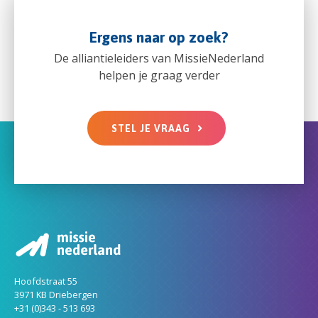
Ergens naar op zoek?
De alliantieleiders van MissieNederland
helpen je graag verder
STEL JE VRAAG
Hoofdstraat 55
3971 KB Driebergen
+31 (0)343 - 513 693